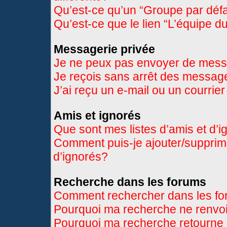
Qu’est-ce qu’un “Groupe par déf
Qu’est-ce que le lien “L’équipe d
Messagerie privée
Je ne peux pas envoyer de mess
Je reçois sans arrêt des message
J’ai reçu un e-mail ou un courrier
Amis et ignorés
Que sont mes listes d’amis et d’
Comment puis-je ajouter/supprimer
d’ignorés?
Recherche dans les forums
Comment rechercher dans les f
Pourquoi ma recherche ne renvoi
Pourquoi ma recherche retourne