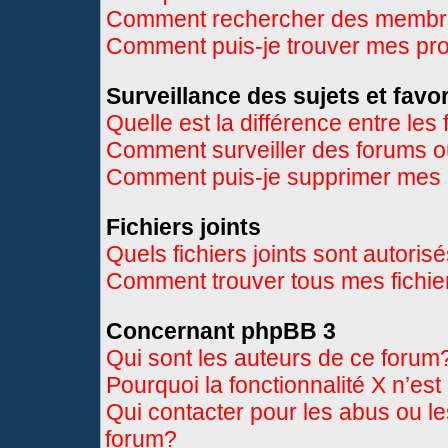
Comment rechercher des memb
Comment puis-je trouver mes pr
Surveillance des sujets et favor
Quelle est la différence entre les 
Comment surveiller des forums ou
Comment puis-je supprimer mes s
Fichiers joints
Quels fichiers joints sont autoris
Comment trouver tous mes fichier
Concernant phpBB 3
Qui sont les auteurs de ce forum
Pourquoi la fonctionnalité X n’es
Qui contacter pour les abus ou l
forum?