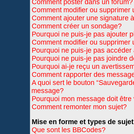
Comment poster dans un forum?
Comment modifier ou supprimer
Comment ajouter une signature
Comment créer un sondage?
Pourquoi ne puis-je pas ajouter 
Comment modifier ou supprimer
Pourquoi ne puis-je pas accéder
Pourquoi ne puis-je pas joindre 
Pourquoi ai-je reçu un avertisse
Comment rapporter des message
A quoi sert le bouton “Sauvegard
message?
Pourquoi mon message doit être 
Comment remonter mon sujet?
Mise en forme et types de sujet
Que sont les BBCodes?