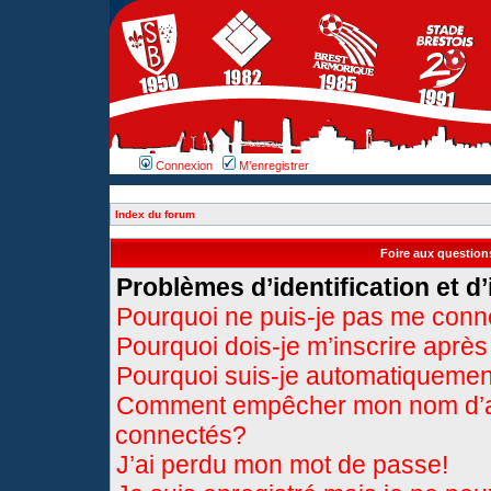
Connexion
M’enregistrer
Index du forum
Foire aux questio
Problèmes d’identification et d’
Pourquoi ne puis-je pas me conn
Pourquoi dois-je m’inscrire après
Pourquoi suis-je automatiqueme
Comment empêcher mon nom d’appa
connectés?
J’ai perdu mon mot de passe!