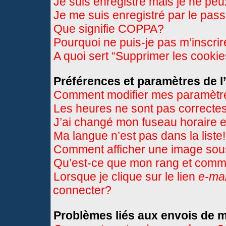
Je suis enregistré mais je ne pe
Je me suis enregistré par le pas
Que signifie COPPA?
Pourquoi ne puis-je pas m’inscri
A quoi sert “Supprimer les cooki
Préférences et paramètres de l’
Comment modifier mes paramètr
Les heures ne sont pas correctes
J’ai changé mon fuseau horaire et
Ma langue n’est pas dans la liste!
Comment afficher une image so
Qu’est-ce que mon rang et comme
Lorsque je clique sur le lien
e-mai
connecter?
Problèmes liés aux envois de