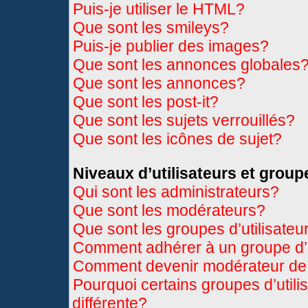
Puis-je utiliser le HTML?
Que sont les smileys?
Puis-je publier des images?
Que sont les annonces globales
Que sont les annonces?
Que sont les post-it?
Que sont les sujets verrouillés?
Que sont les icônes de sujet?
Niveaux d’utilisateurs et group
Qui sont les administrateurs?
Que sont les modérateurs?
Que sont les groupes d’utilisateu
Comment adhérer à un groupe d’u
Comment devenir modérateur de
Pourquoi certains groupes d’util
différente?