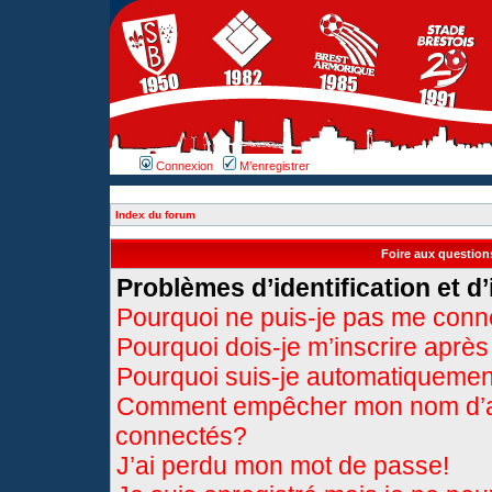
Connexion
M’enregistrer
Index du forum
Foire aux questio
Problèmes d’identification et d’
Pourquoi ne puis-je pas me conn
Pourquoi dois-je m’inscrire après
Pourquoi suis-je automatiqueme
Comment empêcher mon nom d’appa
connectés?
J’ai perdu mon mot de passe!