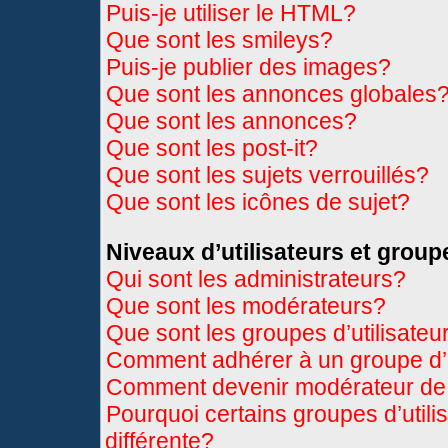
Puis-je utiliser le HTML?
Que sont les smileys?
Puis-je publier des images?
Que sont les annonces globales
Que sont les annonces?
Que sont les post-it?
Que sont les sujets verrouillés?
Que sont les icônes de sujet?
Niveaux d’utilisateurs et group
Qui sont les administrateurs?
Que sont les modérateurs?
Que sont les groupes d’utilisateu
Comment adhérer à un groupe d’u
Comment devenir modérateur de
Pourquoi certains groupes d’util
différente?