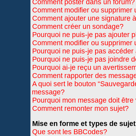
Comment poster dans un forum?
Comment modifier ou supprimer
Comment ajouter une signature
Comment créer un sondage?
Pourquoi ne puis-je pas ajouter 
Comment modifier ou supprimer
Pourquoi ne puis-je pas accéder
Pourquoi ne puis-je pas joindre 
Pourquoi ai-je reçu un avertisse
Comment rapporter des message
A quoi sert le bouton “Sauvegard
message?
Pourquoi mon message doit être 
Comment remonter mon sujet?
Mise en forme et types de sujet
Que sont les BBCodes?