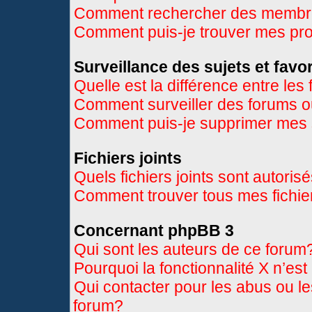
Comment rechercher des memb
Comment puis-je trouver mes pr
Surveillance des sujets et favor
Quelle est la différence entre les 
Comment surveiller des forums ou
Comment puis-je supprimer mes s
Fichiers joints
Quels fichiers joints sont autoris
Comment trouver tous mes fichier
Concernant phpBB 3
Qui sont les auteurs de ce forum
Pourquoi la fonctionnalité X n’es
Qui contacter pour les abus ou l
forum?