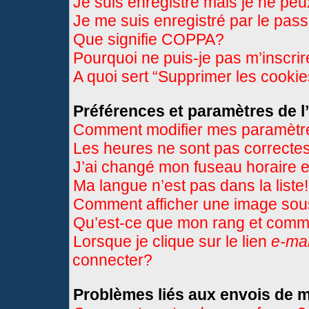
Je suis enregistré mais je ne pe
Je me suis enregistré par le pas
Que signifie COPPA?
Pourquoi ne puis-je pas m’inscri
A quoi sert “Supprimer les cooki
Préférences et paramètres de l’
Comment modifier mes paramètr
Les heures ne sont pas correctes
J’ai changé mon fuseau horaire et
Ma langue n’est pas dans la liste!
Comment afficher une image so
Qu’est-ce que mon rang et comme
Lorsque je clique sur le lien
e-mai
connecter?
Problèmes liés aux envois de