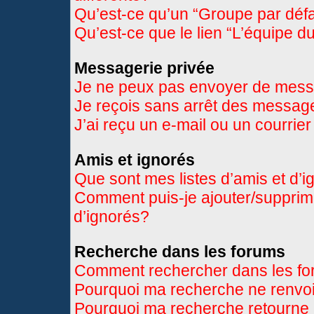
Qu’est-ce qu’un “Groupe par déf
Qu’est-ce que le lien “L’équipe d
Messagerie privée
Je ne peux pas envoyer de mess
Je reçois sans arrêt des message
J’ai reçu un e-mail ou un courrier
Amis et ignorés
Que sont mes listes d’amis et d’
Comment puis-je ajouter/supprimer
d’ignorés?
Recherche dans les forums
Comment rechercher dans les f
Pourquoi ma recherche ne renvoi
Pourquoi ma recherche retourne