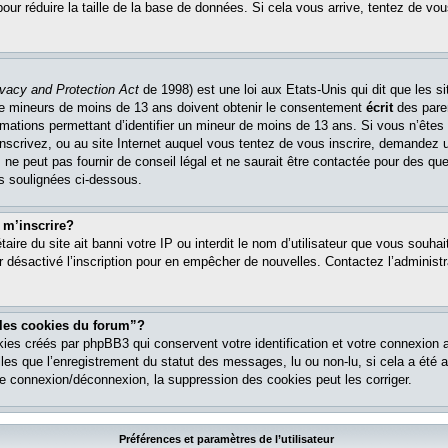
pour réduire la taille de la base de données. Si cela vous arrive, tentez de vou
ivacy and Protection Act
de 1998) est une loi aux Etats-Unis qui dit que les si
 de mineurs de moins de 13 ans doivent obtenir le consentement
écrit
des paren
ormations permettant d’identifier un mineur de moins de 13 ans. Si vous n’êtes
nscrivez, ou au site Internet auquel vous tentez de vous inscrire, demandez 
ne peut pas fournir de conseil légal et ne saurait être contactée pour des que
es soulignées ci-dessous.
 m’inscrire?
étaire du site ait banni votre IP ou interdit le nom d’utilisateur que vous souhait
r désactivé l’inscription pour en empêcher de nouvelles. Contactez l’administr
 les cookies du forum”?
ies créés par phpBB3 qui conservent votre identification et votre connexion a
lles que l’enregistrement du statut des messages, lu ou non-lu, si cela a été ac
 connexion/déconnexion, la suppression des cookies peut les corriger.
Préférences et paramètres de l’utilisateur