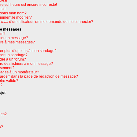
ctes!
e et l’heure est encore incorrecte!
ste!
e sous mon nom?
omment le modifier?
-mail
d’un utilisateur, on me demande de me connecter?
 de messages
um?
mer un message?
ure à mes messages?
ter plus d’options à mon sondage?
mer un sondage?
der à un forum?
dre des fichiers à mon message?
issement?
ages à un modérateur?
garder” dans la page de rédaction de message?
tre validé?
t?
ujet
les?
s?