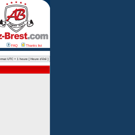
FAQ
Thanks list
rmat UTC + 1 heure [ Heure d’été ]