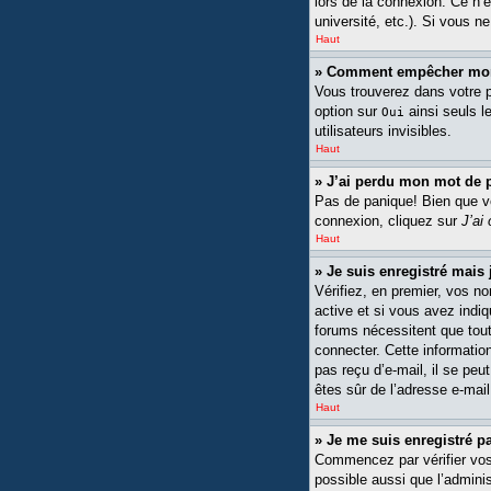
lors de la connexion. Ce n’
université, etc.). Si vous n
Haut
» Comment empêcher mon n
Vous trouverez dans votre pa
option sur
ainsi seuls l
Oui
utilisateurs invisibles.
Haut
» J’ai perdu mon mot de 
Pas de panique! Bien que vot
connexion, cliquez sur
J’ai
Haut
» Je suis enregistré mais
Vérifiez, en premier, vos no
active et si vous avez indiq
forums nécessitent que tout
connecter. Cette information
pas reçu d’e-mail, il se peu
êtes sûr de l’adresse e-mail
Haut
» Je me suis enregistré p
Commencez par vérifier vos n
possible aussi que l’adminis