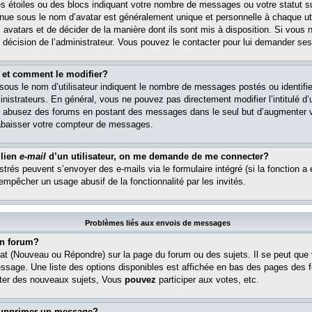
s étoiles ou des blocs indiquant votre nombre de messages ou votre statut s
ue sous le nom d’avatar est généralement unique et personnelle à chaque util
es avatars et de décider de la manière dont ils sont mis à disposition. Si vous 
e décision de l’administrateur. Vous pouvez le contacter pour lui demander ses
 et comment le modifier?
ous le nom d’utilisateur indiquent le nombre de messages postés ou identifient
istrateurs. En général, vous ne pouvez pas directement modifier l’intitulé d’u
ous abusez des forums en postant des messages dans le seul but d’augmenter 
rabaisser votre compteur de messages.
 lien
e-mail
d’un utilisateur, on me demande de me connecter?
istrés peuvent s’envoyer des e-mails via le formulaire intégré (si la fonction a 
 empêcher un usage abusif de la fonctionnalité par les invités.
Problèmes liés aux envois de messages
n forum?
at (Nouveau ou Répondre) sur la page du forum ou des sujets. Il se peut que
essage. Une liste des options disponibles est affichée en bas des pages des 
er des nouveaux sujets, Vous
pouvez
participer aux votes, etc.
supprimer un message?