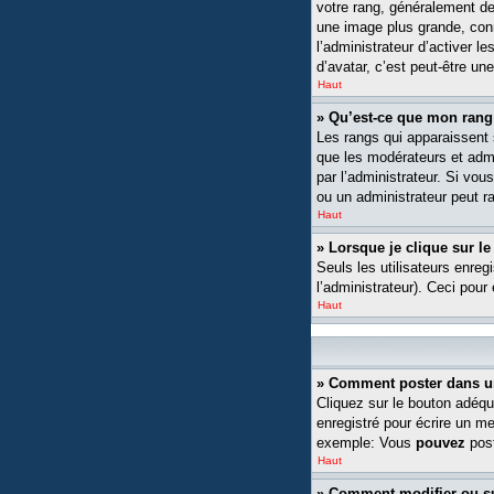
votre rang, généralement de
une image plus grande, conn
l’administrateur d’activer l
d’avatar, c’est peut-être un
Haut
» Qu’est-ce que mon rang
Les rangs qui apparaissent s
que les modérateurs et admin
par l’administrateur. Si v
ou un administrateur peut 
Haut
» Lorsque je clique sur le
Seuls les utilisateurs enreg
l’administrateur). Ceci pour
Haut
» Comment poster dans u
Cliquez sur le bouton adéqu
enregistré pour écrire un m
exemple: Vous
pouvez
post
Haut
» Comment modifier ou 