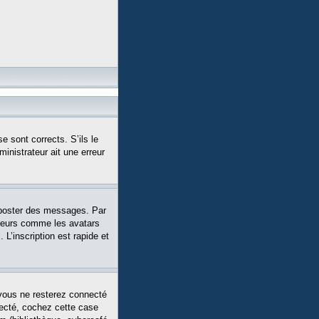
e sont corrects. S’ils le
ministrateur ait une erreur
 poster des messages. Par
siteurs comme les avatars
L’inscription est rapide et
vous ne resterez connecté
necté, cochez cette case