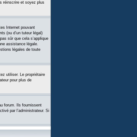
s réinscrire et soyez plus
tes Internet pouvant
ts (ou d’un tuteur légal)
 pas sûr que cela s’applique
une assistance légale.
stions légales de toute
ez utiliser. Le propriétaire
ateur pour plus de
u forum. Ils fournissent
tivé par l’administrateur. Si