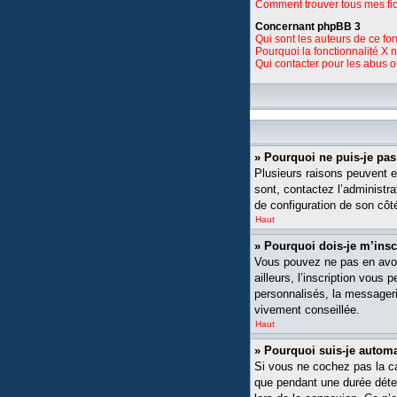
Comment trouver tous mes fic
Concernant phpBB 3
Qui sont les auteurs de ce fo
Pourquoi la fonctionnalité X 
Qui contacter pour les abus 
» Pourquoi ne puis-je pa
Plusieurs raisons peuvent ex
sont, contactez l’administra
de configuration de son côté,
Haut
» Pourquoi dois-je m’insc
Vous pouvez ne pas en avoi
ailleurs, l’inscription vou
personnalisés, la messagerie
vivement conseillée.
Haut
» Pourquoi suis-je auto
Si vous ne cochez pas la 
que pendant une durée déte