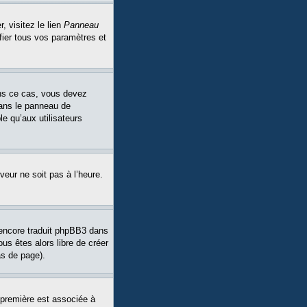
, visitez le lien
Panneau
fier tous vos paramètres et
Dans ce cas, vous devez
dans le panneau de
le qu’aux utilisateurs
veur ne soit pas à l’heure.
a encore traduit phpBB3 dans
ous êtes alors libre de créer
as de page).
 première est associée à