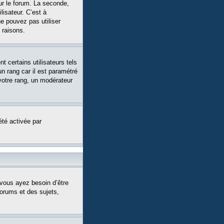
ur le forum. La seconde,
isateur. C’est à
ne pouvez pas utiliser
 raisons.
 certains utilisateurs tels
n rang car il est paramétré
votre rang, un modérateur
été activée par
 vous ayez besoin d’être
forums et des sujets,