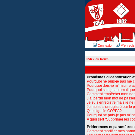
Connexion
M’enregis
Index du forum
Problèmes d’identification et
Pourquoi ne puis-je pas me 
Pourquoi dois-je m’inscrire a
Pourquoi suis-je automatiq
Comment empêcher mon nom d’
J’ai perdu mon mot de passe!
Je suis enregistré mais je n
Je me suis enregistré par le
Que signifie COPPA?
Pourquoi ne puis-je pas m’ins
A quoi sert “Supprimer les co
Préférences et paramètres de
Comment modifier mes para