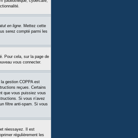
m (bibliothèque, cybercafé,
ctionnalité.
tut en ligne
. Mettez cette
Vous serez compté parmi les
é. Pour cela, sur la page de
nouveau vous connecter.
Si la gestion COPPA est
structions reçues. Certains
ant que vous puissiez vous
structions. Si vous n’avez
un filtre anti-spam. Si vous
et réessayez. Il est
pprimer régulièrement les