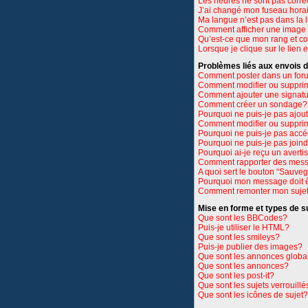
Les heures ne sont pas corre
J’ai changé mon fuseau horair
Ma langue n’est pas dans la li
Comment afficher une imag
Qu’est-ce que mon rang et c
Lorsque je clique sur le lien
e
Problèmes liés aux envois
Comment poster dans un for
Comment modifier ou suppri
Comment ajouter une signat
Comment créer un sondage?
Pourquoi ne puis-je pas ajou
Comment modifier ou suppri
Pourquoi ne puis-je pas accé
Pourquoi ne puis-je pas join
Pourquoi ai-je reçu un avert
Comment rapporter des mess
A quoi sert le bouton “Sauve
Pourquoi mon message doit ê
Comment remonter mon suje
Mise en forme et types de s
Que sont les BBCodes?
Puis-je utiliser le HTML?
Que sont les smileys?
Puis-je publier des images?
Que sont les annonces globa
Que sont les annonces?
Que sont les post-it?
Que sont les sujets verrouillé
Que sont les icônes de sujet?