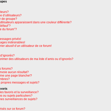
oupes
ateurs?
 d’utilisateurs?
r de groupe?
tilisateurs apparaissent dans une couleur différente?
défaut”?
pe du forum”?
essages privés!
sages indésirables!
rier abusif d’un utilisateur de ce forum!
 d’ignorés?
imer des utilisateurs de ma liste d’amis ou d’ignorés?
s forums?
nvoie aucun résultat?
rne une page blanche!?
embres?
 propres messages et sujets?
avoris
les favoris et la surveillance?
 ou sujets particuliers?
es surveillances de sujets?
orisés sur ce forum?