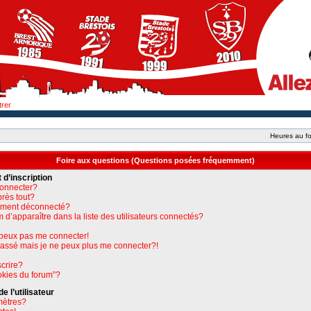
trer
Heures au fo
Foire aux questions (Questions posées fréquemment)
 d’inscription
connecter?
près tout?
uement déconnecté?
apparaître dans la liste des utilisateurs connectés?
e peux pas me connecter!
 passé mais je ne peux plus me connecter?!
crire?
okies du forum”?
 l’utilisateur
mètres?