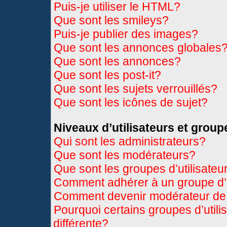
Puis-je utiliser le HTML?
Que sont les smileys?
Puis-je publier des images?
Que sont les annonces globales
Que sont les annonces?
Que sont les post-it?
Que sont les sujets verrouillés?
Que sont les icônes de sujet?
Niveaux d’utilisateurs et group
Qui sont les administrateurs?
Que sont les modérateurs?
Que sont les groupes d’utilisateu
Comment adhérer à un groupe d’u
Comment devenir modérateur de
Pourquoi certains groupes d’util
différente?