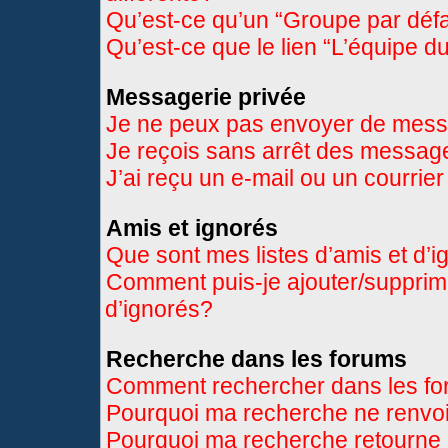
Qu’est-ce qu’un “Groupe par déf
Qu’est-ce que le lien “L’équipe d
Messagerie privée
Je ne peux pas envoyer de mess
Je reçois sans arrêt des message
J’ai reçu un e-mail ou un courrier
Amis et ignorés
Que sont mes listes d’amis et d’
Comment puis-je ajouter/supprimer
d’ignorés?
Recherche dans les forums
Comment rechercher dans les f
Pourquoi ma recherche ne renvoi
Pourquoi ma recherche retourne