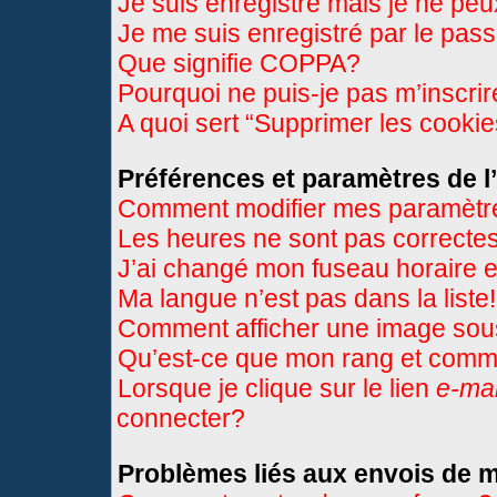
Je suis enregistré mais je ne pe
Je me suis enregistré par le pas
Que signifie COPPA?
Pourquoi ne puis-je pas m’inscri
A quoi sert “Supprimer les cooki
Préférences et paramètres de l’
Comment modifier mes paramètr
Les heures ne sont pas correctes
J’ai changé mon fuseau horaire et
Ma langue n’est pas dans la liste!
Comment afficher une image so
Qu’est-ce que mon rang et comme
Lorsque je clique sur le lien
e-mai
connecter?
Problèmes liés aux envois de