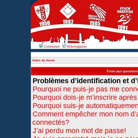
Connexion
M’enregistrer
Index du forum
Foire aux questio
Problèmes d’identification et d’
Pourquoi ne puis-je pas me conn
Pourquoi dois-je m’inscrire après
Pourquoi suis-je automatiqueme
Comment empêcher mon nom d’appa
connectés?
J’ai perdu mon mot de passe!