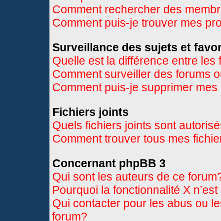
Comment rechercher des memb
Comment puis-je trouver mes pr
Surveillance des sujets et favor
Quelle est la différence entre les 
Comment surveiller des forums ou
Comment puis-je supprimer mes s
Fichiers joints
Quels fichiers joints sont autoris
Comment trouver tous mes fichier
Concernant phpBB 3
Qui sont les auteurs de ce forum
Pourquoi la fonctionnalité X n’es
Qui contacter pour les abus ou l
forum?