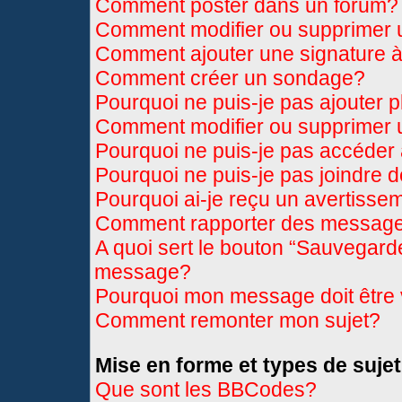
Comment poster dans un forum?
Comment modifier ou supprimer
Comment ajouter une signature
Comment créer un sondage?
Pourquoi ne puis-je pas ajouter 
Comment modifier ou supprimer
Pourquoi ne puis-je pas accéder
Pourquoi ne puis-je pas joindre 
Pourquoi ai-je reçu un avertisse
Comment rapporter des message
A quoi sert le bouton “Sauvegard
message?
Pourquoi mon message doit être 
Comment remonter mon sujet?
Mise en forme et types de sujet
Que sont les BBCodes?