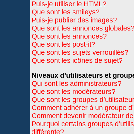
Puis-je utiliser le HTML?
Que sont les smileys?
Puis-je publier des images?
Que sont les annonces globales
Que sont les annonces?
Que sont les post-it?
Que sont les sujets verrouillés?
Que sont les icônes de sujet?
Niveaux d’utilisateurs et group
Qui sont les administrateurs?
Que sont les modérateurs?
Que sont les groupes d’utilisateu
Comment adhérer à un groupe d’u
Comment devenir modérateur de
Pourquoi certains groupes d’util
différente?