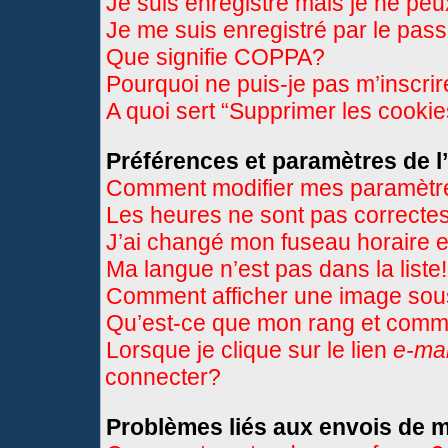
Je suis enregistré mais je ne pe
Je me suis enregistré par le pas
Que signifie COPPA?
Pourquoi ne puis-je pas m’inscri
A quoi sert “Supprimer les cooki
Préférences et paramètres de l’
Comment modifier mes paramètr
Les heures ne sont pas correctes
J’ai changé mon fuseau horaire et
Ma langue n’est pas dans la liste!
Comment afficher une image so
Qu’est-ce que mon rang et comme
Lorsque je clique sur le lien
e-mai
connecter?
Problèmes liés aux envois de