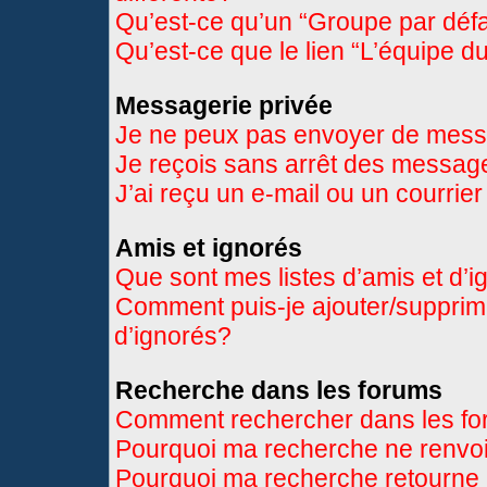
Qu’est-ce qu’un “Groupe par déf
Qu’est-ce que le lien “L’équipe d
Messagerie privée
Je ne peux pas envoyer de mess
Je reçois sans arrêt des message
J’ai reçu un e-mail ou un courrier
Amis et ignorés
Que sont mes listes d’amis et d’
Comment puis-je ajouter/supprimer
d’ignorés?
Recherche dans les forums
Comment rechercher dans les f
Pourquoi ma recherche ne renvoi
Pourquoi ma recherche retourne