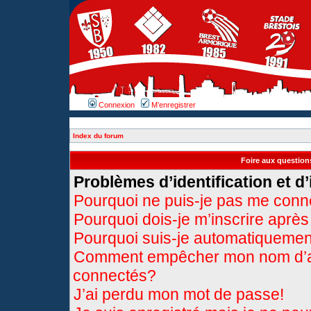
Connexion
M’enregistrer
Index du forum
Foire aux questio
Problèmes d’identification et d’
Pourquoi ne puis-je pas me conn
Pourquoi dois-je m’inscrire après
Pourquoi suis-je automatiqueme
Comment empêcher mon nom d’appa
connectés?
J’ai perdu mon mot de passe!