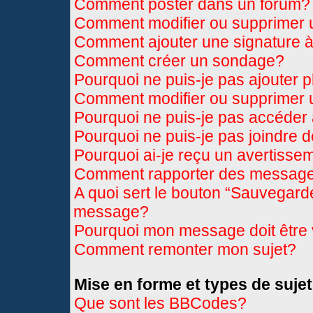
Comment poster dans un forum?
Comment modifier ou supprimer
Comment ajouter une signature
Comment créer un sondage?
Pourquoi ne puis-je pas ajouter 
Comment modifier ou supprimer
Pourquoi ne puis-je pas accéder
Pourquoi ne puis-je pas joindre 
Pourquoi ai-je reçu un avertisse
Comment rapporter des message
A quoi sert le bouton “Sauvegard
message?
Pourquoi mon message doit être 
Comment remonter mon sujet?
Mise en forme et types de sujet
Que sont les BBCodes?