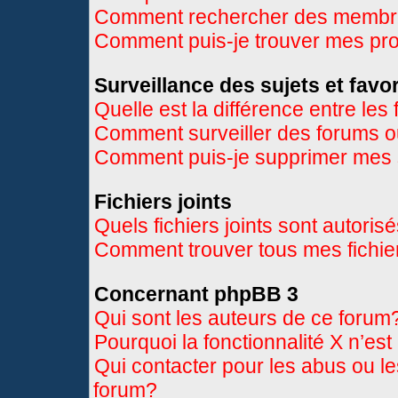
Comment rechercher des memb
Comment puis-je trouver mes pr
Surveillance des sujets et favor
Quelle est la différence entre les 
Comment surveiller des forums ou
Comment puis-je supprimer mes s
Fichiers joints
Quels fichiers joints sont autoris
Comment trouver tous mes fichier
Concernant phpBB 3
Qui sont les auteurs de ce forum
Pourquoi la fonctionnalité X n’es
Qui contacter pour les abus ou l
forum?