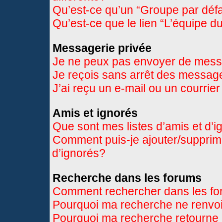
Qu’est-ce qu’un “Groupe par déf
Qu’est-ce que le lien “L’équipe d
Messagerie privée
Je ne peux pas envoyer de mess
Je reçois sans arrêt des message
J’ai reçu un e-mail ou un courrier
Amis et ignorés
Que sont mes listes d’amis et d’
Comment puis-je ajouter/supprimer
d’ignorés?
Recherche dans les forums
Comment rechercher dans les f
Pourquoi ma recherche ne renvoi
Pourquoi ma recherche retourne