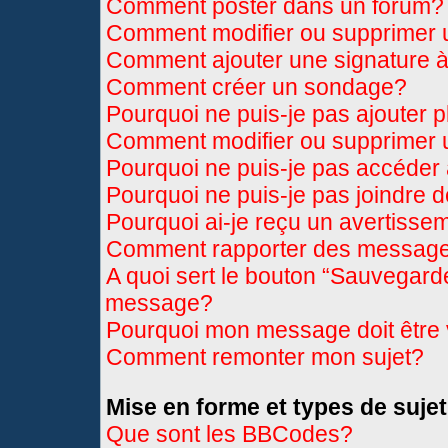
Comment poster dans un forum?
Comment modifier ou supprimer
Comment ajouter une signature
Comment créer un sondage?
Pourquoi ne puis-je pas ajouter 
Comment modifier ou supprimer
Pourquoi ne puis-je pas accéder
Pourquoi ne puis-je pas joindre 
Pourquoi ai-je reçu un avertisse
Comment rapporter des message
A quoi sert le bouton “Sauvegard
message?
Pourquoi mon message doit être 
Comment remonter mon sujet?
Mise en forme et types de sujet
Que sont les BBCodes?