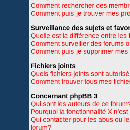
Comment rechercher des memb
Comment puis-je trouver mes pr
Surveillance des sujets et favor
Quelle est la différence entre les 
Comment surveiller des forums ou
Comment puis-je supprimer mes s
Fichiers joints
Quels fichiers joints sont autoris
Comment trouver tous mes fichier
Concernant phpBB 3
Qui sont les auteurs de ce forum
Pourquoi la fonctionnalité X n’es
Qui contacter pour les abus ou l
forum?