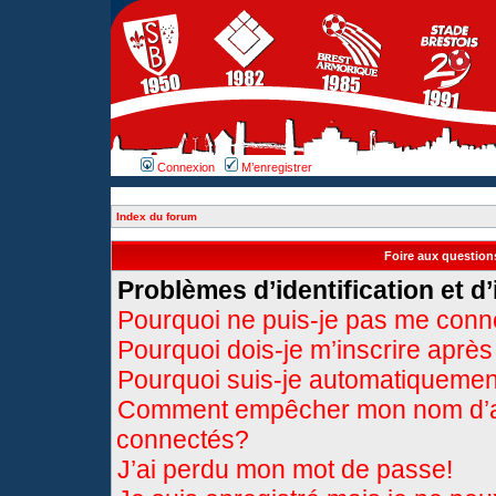
Connexion
M’enregistrer
Index du forum
Foire aux questio
Problèmes d’identification et d’
Pourquoi ne puis-je pas me conn
Pourquoi dois-je m’inscrire après
Pourquoi suis-je automatiqueme
Comment empêcher mon nom d’appa
connectés?
J’ai perdu mon mot de passe!