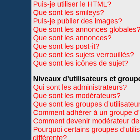
Puis-je utiliser le HTML?
Que sont les smileys?
Puis-je publier des images?
Que sont les annonces globales
Que sont les annonces?
Que sont les post-it?
Que sont les sujets verrouillés?
Que sont les icônes de sujet?
Niveaux d’utilisateurs et group
Qui sont les administrateurs?
Que sont les modérateurs?
Que sont les groupes d’utilisateu
Comment adhérer à un groupe d’u
Comment devenir modérateur de
Pourquoi certains groupes d’util
différente?