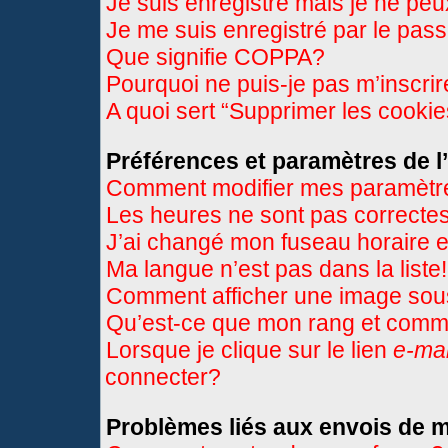
Je suis enregistré mais je ne pe
Je me suis enregistré par le pas
Que signifie COPPA?
Pourquoi ne puis-je pas m’inscri
A quoi sert “Supprimer les cooki
Préférences et paramètres de l’
Comment modifier mes paramètr
Les heures ne sont pas correctes
J’ai changé mon fuseau horaire et
Ma langue n’est pas dans la liste!
Comment afficher une image so
Qu’est-ce que mon rang et comme
Lorsque je clique sur le lien
e-mai
connecter?
Problèmes liés aux envois de