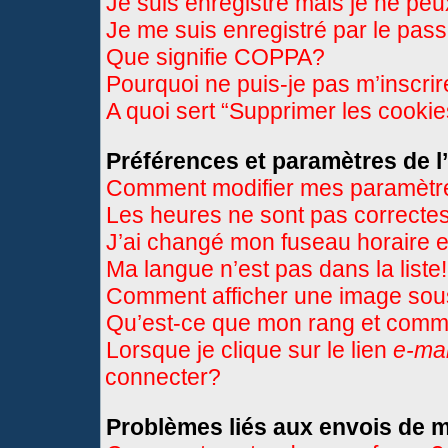
Je suis enregistré mais je ne pe
Je me suis enregistré par le pas
Que signifie COPPA?
Pourquoi ne puis-je pas m’inscri
A quoi sert “Supprimer les cooki
Préférences et paramètres de l’
Comment modifier mes paramètr
Les heures ne sont pas correctes
J’ai changé mon fuseau horaire et
Ma langue n’est pas dans la liste!
Comment afficher une image so
Qu’est-ce que mon rang et comme
Lorsque je clique sur le lien
e-mai
connecter?
Problèmes liés aux envois de