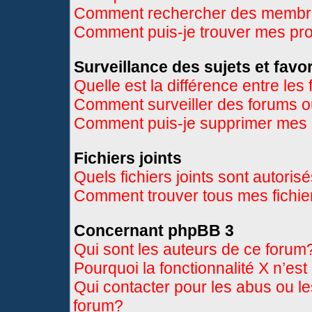
Comment rechercher des memb
Comment puis-je trouver mes pr
Surveillance des sujets et favor
Quelle est la différence entre les 
Comment surveiller des forums ou
Comment puis-je supprimer mes s
Fichiers joints
Quels fichiers joints sont autoris
Comment trouver tous mes fichier
Concernant phpBB 3
Qui sont les auteurs de ce forum
Pourquoi la fonctionnalité X n’es
Qui contacter pour les abus ou l
forum?