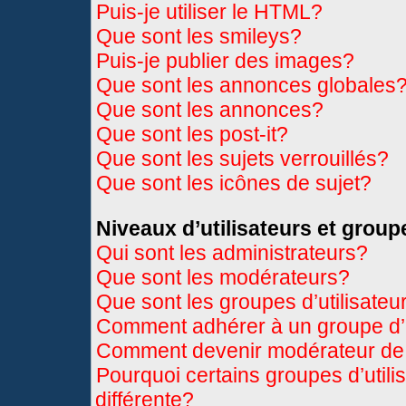
Puis-je utiliser le HTML?
Que sont les smileys?
Puis-je publier des images?
Que sont les annonces globales
Que sont les annonces?
Que sont les post-it?
Que sont les sujets verrouillés?
Que sont les icônes de sujet?
Niveaux d’utilisateurs et group
Qui sont les administrateurs?
Que sont les modérateurs?
Que sont les groupes d’utilisateu
Comment adhérer à un groupe d’u
Comment devenir modérateur de
Pourquoi certains groupes d’util
différente?