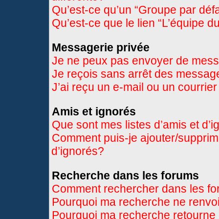
Qu’est-ce qu’un “Groupe par déf
Qu’est-ce que le lien “L’équipe d
Messagerie privée
Je ne peux pas envoyer de mess
Je reçois sans arrêt des message
J’ai reçu un e-mail ou un courrier
Amis et ignorés
Que sont mes listes d’amis et d’
Comment puis-je ajouter/supprimer
d’ignorés?
Recherche dans les forums
Comment rechercher dans les f
Pourquoi ma recherche ne renvoi
Pourquoi ma recherche retourne