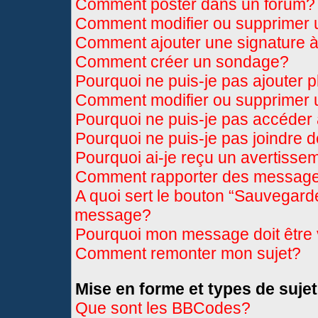
Comment poster dans un forum?
Comment modifier ou supprimer
Comment ajouter une signature
Comment créer un sondage?
Pourquoi ne puis-je pas ajouter 
Comment modifier ou supprimer
Pourquoi ne puis-je pas accéder
Pourquoi ne puis-je pas joindre 
Pourquoi ai-je reçu un avertisse
Comment rapporter des message
A quoi sert le bouton “Sauvegard
message?
Pourquoi mon message doit être 
Comment remonter mon sujet?
Mise en forme et types de sujet
Que sont les BBCodes?