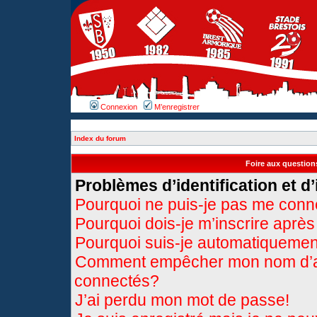
Connexion
M’enregistrer
Index du forum
Foire aux questio
Problèmes d’identification et d’
Pourquoi ne puis-je pas me conn
Pourquoi dois-je m’inscrire après
Pourquoi suis-je automatiqueme
Comment empêcher mon nom d’appa
connectés?
J’ai perdu mon mot de passe!