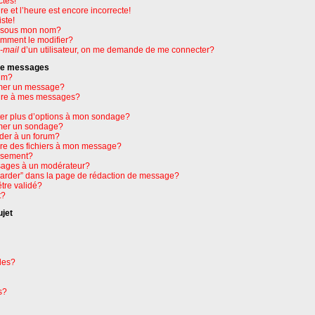
ctes!
e et l’heure est encore incorrecte!
ste!
e sous mon nom?
omment le modifier?
-mail
d’un utilisateur, on me demande de me connecter?
 de messages
um?
mer un message?
ure à mes messages?
ter plus d’options à mon sondage?
mer un sondage?
der à un forum?
dre des fichiers à mon message?
issement?
ages à un modérateur?
garder” dans la page de rédaction de message?
tre validé?
t?
ujet
les?
s?