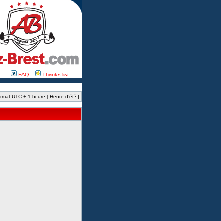
FAQ
Thanks list
rmat UTC + 1 heure [ Heure d’été ]