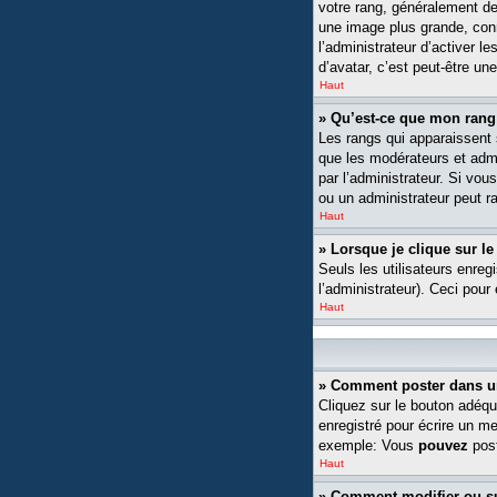
votre rang, généralement de
une image plus grande, conn
l’administrateur d’activer l
d’avatar, c’est peut-être un
Haut
» Qu’est-ce que mon rang
Les rangs qui apparaissent s
que les modérateurs et admin
par l’administrateur. Si v
ou un administrateur peut 
Haut
» Lorsque je clique sur le
Seuls les utilisateurs enreg
l’administrateur). Ceci pour
Haut
» Comment poster dans u
Cliquez sur le bouton adéqu
enregistré pour écrire un m
exemple: Vous
pouvez
post
Haut
» Comment modifier ou 