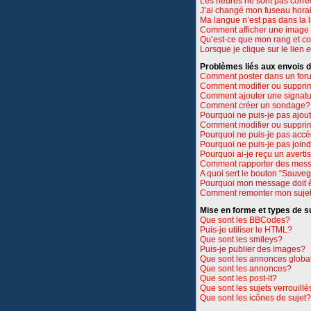
Les heures ne sont pas corre
J’ai changé mon fuseau horair
Ma langue n’est pas dans la li
Comment afficher une imag
Qu’est-ce que mon rang et c
Lorsque je clique sur le lien
e
Problèmes liés aux envois
Comment poster dans un for
Comment modifier ou suppri
Comment ajouter une signat
Comment créer un sondage?
Pourquoi ne puis-je pas ajou
Comment modifier ou suppri
Pourquoi ne puis-je pas accé
Pourquoi ne puis-je pas join
Pourquoi ai-je reçu un avert
Comment rapporter des mess
A quoi sert le bouton “Sauve
Pourquoi mon message doit ê
Comment remonter mon suje
Mise en forme et types de s
Que sont les BBCodes?
Puis-je utiliser le HTML?
Que sont les smileys?
Puis-je publier des images?
Que sont les annonces globa
Que sont les annonces?
Que sont les post-it?
Que sont les sujets verrouillé
Que sont les icônes de sujet?