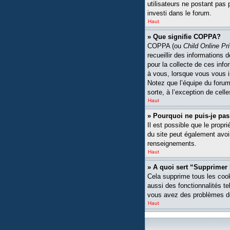
utilisateurs ne postant pas 
investi dans le forum.
Haut
» Que signifie COPPA?
COPPA (ou
Child Online Pr
recueillir des informations
pour la collecte de ces inf
à vous, lorsque vous vous i
Notez que l’équipe du forum 
sorte, à l’exception de cell
Haut
» Pourquoi ne puis-je pas
Il est possible que le propri
du site peut également avoi
renseignements.
Haut
» A quoi sert “Supprimer
Cela supprime tous les cook
aussi des fonctionnalités te
vous avez des problèmes de
Haut