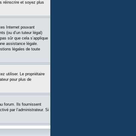
s réinscrire et soyez plus
tes Internet pouvant
ts (ou d’un tuteur légal)
 pas sûr que cela s’applique
une assistance légale.
stions légales de toute
ez utiliser. Le propriétaire
ateur pour plus de
u forum. Ils fournissent
tivé par l’administrateur. Si