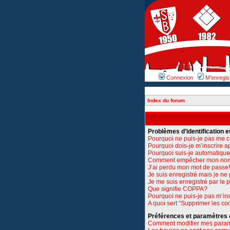
Connexion
M’enregis
Index du forum
Problèmes d’identification et
Pourquoi ne puis-je pas me 
Pourquoi dois-je m’inscrire a
Pourquoi suis-je automatiq
Comment empêcher mon nom d’
J’ai perdu mon mot de passe!
Je suis enregistré mais je n
Je me suis enregistré par le
Que signifie COPPA?
Pourquoi ne puis-je pas m’ins
A quoi sert “Supprimer les co
Préférences et paramètres de
Comment modifier mes para