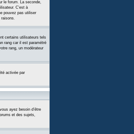
ur le forum. La seconde,
isateur. C’est à
ne pouvez pas utiliser
 raisons.
 certains utilisateurs tels
n rang car il est paramétré
votre rang, un modérateur
été activée par
 vous ayez besoin d’être
forums et des sujets,