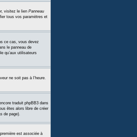
, visitez le lien
Panneau
fier tous vos paramètres et
Dans ce cas, vous devez
dans le panneau de
le qu’aux utilisateurs
veur ne soit pas à l’heure.
a encore traduit phpBB3 dans
ous êtes alors libre de créer
as de page).
 première est associée à