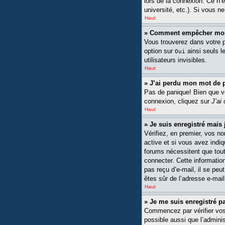
lors de la connexion. Ce n’
université, etc.). Si vous n
Haut
» Comment empêcher mon n
Vous trouverez dans votre pa
option sur
ainsi seuls l
Oui
utilisateurs invisibles.
Haut
» J’ai perdu mon mot de 
Pas de panique! Bien que vot
connexion, cliquez sur
J’ai
Haut
» Je suis enregistré mais
Vérifiez, en premier, vos no
active et si vous avez indiq
forums nécessitent que tout
connecter. Cette information
pas reçu d’e-mail, il se peu
êtes sûr de l’adresse e-mail
Haut
» Je me suis enregistré p
Commencez par vérifier vos n
possible aussi que l’adminis