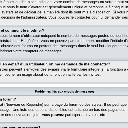
s étoiles ou des blocs indiquant votre nombre de messages ou votre statut s
ue sous le nom d’avatar est généralement unique et personnelle à chaque util
es avatars et de décider de la manière dont ils sont mis à disposition. Si vous 
e décision de l’administrateur. Vous pouvez le contacter pour lui demander ses
 et comment le modifier?
ous le nom d’utilisateur indiquent le nombre de messages postés ou identifient
istrateurs. En général, vous ne pouvez pas directement modifier l’intitulé d’u
ous abusez des forums en postant des messages dans le seul but d’augmenter 
rabaisser votre compteur de messages.
 lien
e-mail
d’un utilisateur, on me demande de me connecter?
istrés peuvent s’envoyer des e-mails via le formulaire intégré (si la fonction a 
 empêcher un usage abusif de la fonctionnalité par les invités.
Problèmes liés aux envois de messages
n forum?
at (Nouveau ou Répondre) sur la page du forum ou des sujets. Il se peut que
essage. Une liste des options disponibles est affichée en bas des pages des 
er des nouveaux sujets, Vous
pouvez
participer aux votes, etc.
supprimer un message?