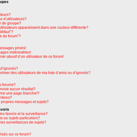
oupes
ateurs?
 d’utilisateurs?
r de groupe?
tilisateurs apparaissent dans une couleur différente?
défaut”?
pe du forum”?
essages privés!
sages indésirables!
rier abusif d’un utilisateur de ce forum!
 d’ignorés?
imer des utilisateurs de ma liste d’amis ou d’ignorés?
s forums?
nvoie aucun résultat?
rne une page blanche!?
embres?
 propres messages et sujets?
avoris
les favoris et la surveillance?
 ou sujets particuliers?
es surveillances de sujets?
orisés sur ce forum?