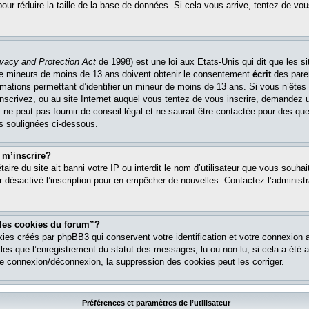
pour réduire la taille de la base de données. Si cela vous arrive, tentez de vou
ivacy and Protection Act
de 1998) est une loi aux Etats-Unis qui dit que les si
 de mineurs de moins de 13 ans doivent obtenir le consentement
écrit
des paren
ormations permettant d’identifier un mineur de moins de 13 ans. Si vous n’êtes
nscrivez, ou au site Internet auquel vous tentez de vous inscrire, demandez 
ne peut pas fournir de conseil légal et ne saurait être contactée pour des que
es soulignées ci-dessous.
 m’inscrire?
étaire du site ait banni votre IP ou interdit le nom d’utilisateur que vous souhait
r désactivé l’inscription pour en empêcher de nouvelles. Contactez l’administr
 les cookies du forum”?
ies créés par phpBB3 qui conservent votre identification et votre connexion a
lles que l’enregistrement du statut des messages, lu ou non-lu, si cela a été ac
 connexion/déconnexion, la suppression des cookies peut les corriger.
Préférences et paramètres de l’utilisateur