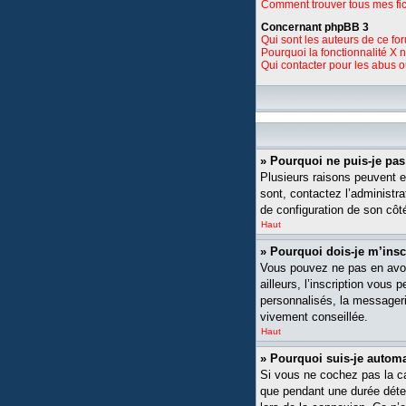
Comment trouver tous mes fic
Concernant phpBB 3
Qui sont les auteurs de ce fo
Pourquoi la fonctionnalité X 
Qui contacter pour les abus 
» Pourquoi ne puis-je pa
Plusieurs raisons peuvent ex
sont, contactez l’administra
de configuration de son côté,
Haut
» Pourquoi dois-je m’insc
Vous pouvez ne pas en avoi
ailleurs, l’inscription vou
personnalisés, la messagerie
vivement conseillée.
Haut
» Pourquoi suis-je auto
Si vous ne cochez pas la 
que pendant une durée déte