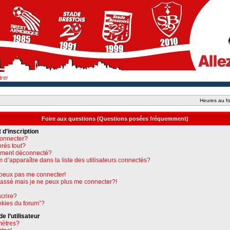
trer
Heures au fo
Foire aux questions (Questions posées fréquemment)
 d’inscription
connecter?
près tout?
uement déconnecté?
apparaître dans la liste des utilisateurs connectés?
e peux pas me connecter!
 passé mais je ne peux plus me connecter?!
crire?
okies du forum”?
 l’utilisateur
mètres?