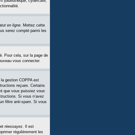
m (bibliothèque, cybercafé,
ctionnalité.
tut en ligne
. Mettez cette
Vous serez compté parmi les
é. Pour cela, sur la page de
nouveau vous connecter.
Si la gestion COPPA est
structions reçues. Certains
ant que vous puissiez vous
structions. Si vous n’avez
un filtre anti-spam. Si vous
et réessayez. Il est
pprimer régulièrement les