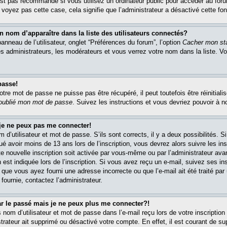
est pas recommandé si vous utilisez un ordinateur public pour accéder au foru
e voyez pas cette case, cela signifie que l’administrateur a désactivé cette fon
om d’apparaître dans la liste des utilisateurs connectés?
nneau de l’utilisateur, onglet “Préférences du forum”, l’option
Cacher mon sta
es administrateurs, les modérateurs et vous verrez votre nom dans la liste. 
passe!
re mot de passe ne puisse pas être récupéré, il peut toutefois être réinitialis
 oublié mon mot de passe
. Suivez les instructions et vous devriez pouvoir à 
 je ne peux pas me connecter!
m d’utilisateur et mot de passe. S’ils sont corrects, il y a deux possibilités. 
ué avoir moins de 13 ans lors de l’inscription, vous devrez alors suivre les in
e nouvelle inscription soit activée par vous-même ou par l’administrateur av
 est indiquée lors de l’inscription. Si vous avez reçu un e-mail, suivez ses in
t que vous ayez fourni une adresse incorrecte ou que l’e-mail ait été traité par 
 fournie, contactez l’administrateur.
ar le passé mais je ne peux plus me connecter?!
om d’utilisateur et mot de passe dans l’e-mail reçu lors de votre inscription 
trateur ait supprimé ou désactivé votre compte. En effet, il est courant de su