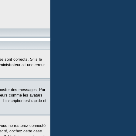
e sont corrects. S’ils le
ministrateur ait une erreur
 poster des messages. Par
siteurs comme les avatars
L’inscription est rapide et
vous ne resterez connecté
necté, cochez cette case