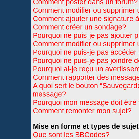
Comment poster dans un forum?
Comment modifier ou supprimer
Comment ajouter une signature
Comment créer un sondage?
Pourquoi ne puis-je pas ajouter 
Comment modifier ou supprimer
Pourquoi ne puis-je pas accéder
Pourquoi ne puis-je pas joindre 
Pourquoi ai-je reçu un avertisse
Comment rapporter des message
A quoi sert le bouton “Sauvegard
message?
Pourquoi mon message doit être 
Comment remonter mon sujet?
Mise en forme et types de sujet
Que sont les BBCodes?