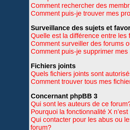
Comment rechercher des memb
Comment puis-je trouver mes pr
Surveillance des sujets et favor
Quelle est la différence entre les 
Comment surveiller des forums ou
Comment puis-je supprimer mes s
Fichiers joints
Quels fichiers joints sont autoris
Comment trouver tous mes fichier
Concernant phpBB 3
Qui sont les auteurs de ce forum
Pourquoi la fonctionnalité X n’es
Qui contacter pour les abus ou l
forum?