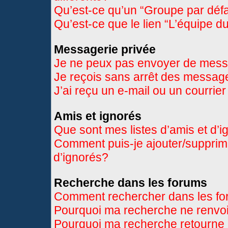
Qu’est-ce qu’un “Groupe par déf
Qu’est-ce que le lien “L’équipe d
Messagerie privée
Je ne peux pas envoyer de mess
Je reçois sans arrêt des message
J’ai reçu un e-mail ou un courrier
Amis et ignorés
Que sont mes listes d’amis et d’
Comment puis-je ajouter/supprimer
d’ignorés?
Recherche dans les forums
Comment rechercher dans les f
Pourquoi ma recherche ne renvoi
Pourquoi ma recherche retourne