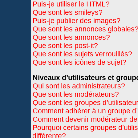
Puis-je utiliser le HTML?
Que sont les smileys?
Puis-je publier des images?
Que sont les annonces globales
Que sont les annonces?
Que sont les post-it?
Que sont les sujets verrouillés?
Que sont les icônes de sujet?
Niveaux d’utilisateurs et group
Qui sont les administrateurs?
Que sont les modérateurs?
Que sont les groupes d’utilisateu
Comment adhérer à un groupe d’u
Comment devenir modérateur de
Pourquoi certains groupes d’util
différente?