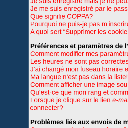
Je suis enregistré mais je ne pe
Je me suis enregistré par le pas
Que signifie COPPA?
Pourquoi ne puis-je pas m’inscri
A quoi sert “Supprimer les cooki
Préférences et paramètres de l’
Comment modifier mes paramètr
Les heures ne sont pas correctes
J’ai changé mon fuseau horaire et
Ma langue n’est pas dans la liste!
Comment afficher une image so
Qu’est-ce que mon rang et comme
Lorsque je clique sur le lien
e-mai
connecter?
Problèmes liés aux envois de