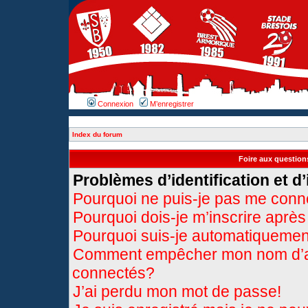
Connexion
M’enregistrer
Index du forum
Foire aux questio
Problèmes d’identification et d’
Pourquoi ne puis-je pas me conn
Pourquoi dois-je m’inscrire après
Pourquoi suis-je automatiqueme
Comment empêcher mon nom d’appa
connectés?
J’ai perdu mon mot de passe!