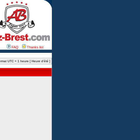
FAQ
Thanks list
rmat UTC + 1 heure [ Heure d’été ]