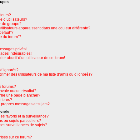
oupes
ateurs?
 d’utilisateurs?
r de groupe?
tilisateurs apparaissent dans une couleur différente?
défaut”?
pe du forum”?
essages privés!
sages indésirables!
rier abusif d’un utilisateur de ce forum!
 d’ignorés?
imer des utilisateurs de ma liste d’amis ou d’ignorés?
s forums?
nvoie aucun résultat?
rne une page blanche!?
embres?
 propres messages et sujets?
avoris
les favoris et la surveillance?
 ou sujets particuliers?
es surveillances de sujets?
orisés sur ce forum?