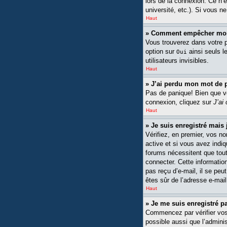
lors de la connexion. Ce n’
université, etc.). Si vous n
Haut
» Comment empêcher mon n
Vous trouverez dans votre pa
option sur
ainsi seuls l
Oui
utilisateurs invisibles.
Haut
» J’ai perdu mon mot de 
Pas de panique! Bien que vot
connexion, cliquez sur
J’ai
Haut
» Je suis enregistré mais
Vérifiez, en premier, vos no
active et si vous avez indiq
forums nécessitent que tout
connecter. Cette information
pas reçu d’e-mail, il se peu
êtes sûr de l’adresse e-mail
Haut
» Je me suis enregistré p
Commencez par vérifier vos n
possible aussi que l’adminis