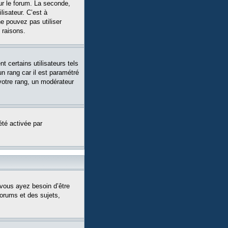
ur le forum. La seconde,
isateur. C’est à
ne pouvez pas utiliser
 raisons.
 certains utilisateurs tels
n rang car il est paramétré
votre rang, un modérateur
été activée par
 vous ayez besoin d’être
forums et des sujets,