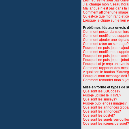
Les heures ne sont pas corre
J’ai changé mon fuseau horair
Ma langue n’est pas dans la li
Comment afficher une imag
Qu’est-ce que mon rang et c
Lorsque je clique sur le lien
e
Problèmes liés aux envois
Comment poster dans un for
Comment modifier ou suppri
Comment ajouter une signat
Comment créer un sondage?
Pourquoi ne puis-je pas ajou
Comment modifier ou suppri
Pourquoi ne puis-je pas accé
Pourquoi ne puis-je pas join
Pourquoi ai-je reçu un avert
Comment rapporter des mess
A quoi sert le bouton “Sauve
Pourquoi mon message doit ê
Comment remonter mon suje
Mise en forme et types de s
Que sont les BBCodes?
Puis-je utiliser le HTML?
Que sont les smileys?
Puis-je publier des images?
Que sont les annonces globa
Que sont les annonces?
Que sont les post-it?
Que sont les sujets verrouillé
Que sont les icônes de sujet?