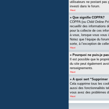
utilisateurs ne postant pas 
investi dans le forum.
Haut
» Que signifie COPPA?
COPPA (ou
Child Online Pr
recueillir des informations
pour la collecte de ces inf
à vous, lorsque vous vous i
Notez que l’équipe du forum 
sorte, à l’exception de cell
Haut
» Pourquoi ne puis-je pas
Il est possible que le propri
du site peut également avoi
renseignements.
Haut
» A quoi sert “Supprimer
Cela supprime tous les cook
aussi des fonctionnalités te
vous avez des problèmes de
Haut