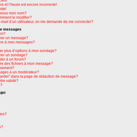
ctes!
e et l’heure est encore incorrecte!
ste!
e sous mon nom?
omment le modifier?
-mail
d’un utilisateur, on me demande de me connecter?
 de messages
um?
mer un message?
ure à mes messages?
ter plus d’options à mon sondage?
mer un sondage?
der à un forum?
dre des fichiers à mon message?
issement?
ages à un modérateur?
garder” dans la page de rédaction de message?
tre validé?
t?
ujet
les?
s?