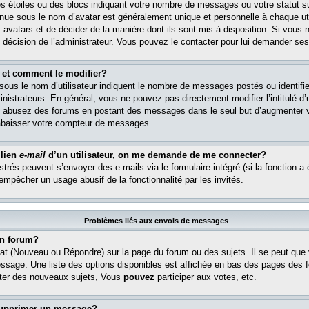
s étoiles ou des blocs indiquant votre nombre de messages ou votre statut s
ue sous le nom d’avatar est généralement unique et personnelle à chaque util
es avatars et de décider de la manière dont ils sont mis à disposition. Si vous 
e décision de l’administrateur. Vous pouvez le contacter pour lui demander ses
 et comment le modifier?
ous le nom d’utilisateur indiquent le nombre de messages postés ou identifient
istrateurs. En général, vous ne pouvez pas directement modifier l’intitulé d’u
ous abusez des forums en postant des messages dans le seul but d’augmenter 
rabaisser votre compteur de messages.
 lien
e-mail
d’un utilisateur, on me demande de me connecter?
istrés peuvent s’envoyer des e-mails via le formulaire intégré (si la fonction a 
 empêcher un usage abusif de la fonctionnalité par les invités.
Problèmes liés aux envois de messages
n forum?
at (Nouveau ou Répondre) sur la page du forum ou des sujets. Il se peut que
essage. Une liste des options disponibles est affichée en bas des pages des 
er des nouveaux sujets, Vous
pouvez
participer aux votes, etc.
supprimer un message?