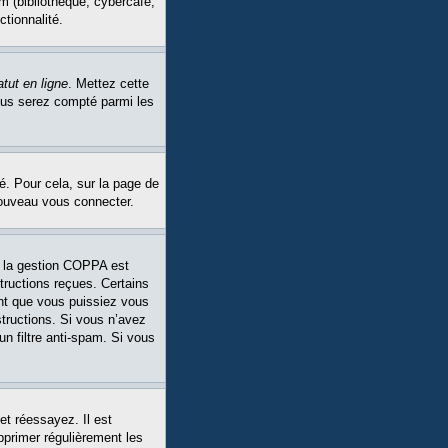
m (bibliothèque, cybercafé,
ctionnalité.
tut en ligne
. Mettez cette
Vous serez compté parmi les
é. Pour cela, sur la page de
nouveau vous connecter.
Si la gestion COPPA est
structions reçues. Certains
ant que vous puissiez vous
structions. Si vous n’avez
un filtre anti-spam. Si vous
et réessayez. Il est
pprimer régulièrement les