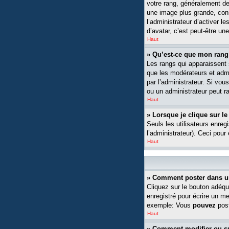
votre rang, généralement de
une image plus grande, conn
l’administrateur d’activer l
d’avatar, c’est peut-être un
Haut
» Qu’est-ce que mon rang
Les rangs qui apparaissent s
que les modérateurs et admin
par l’administrateur. Si v
ou un administrateur peut 
Haut
» Lorsque je clique sur le
Seuls les utilisateurs enreg
l’administrateur). Ceci pour
Haut
» Comment poster dans u
Cliquez sur le bouton adéqu
enregistré pour écrire un m
exemple: Vous
pouvez
post
Haut
» Comment modifier ou 