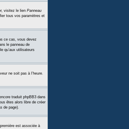
, visitez le lien
Panneau
fier tous vos paramètres et
Dans ce cas, vous devez
dans le panneau de
le qu’aux utilisateurs
veur ne soit pas à l’heure.
a encore traduit phpBB3 dans
ous êtes alors libre de créer
as de page).
 première est associée à