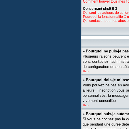
Comment trouver tous mes fic
Concernant phpBB 3
Qui sont les auteurs de ce fo
Pourquoi la fonctionnalité X 
Qui contacter pour les abus 
» Pourquoi ne puis-je pa
Plusieurs raisons peuvent ex
sont, contactez l’administra
de configuration de son côté,
Haut
» Pourquoi dois-je m’insc
Vous pouvez ne pas en avoi
ailleurs, l’inscription vou
personnalisés, la messagerie
vivement conseillée.
Haut
» Pourquoi suis-je auto
Si vous ne cochez pas la 
que pendant une durée déte