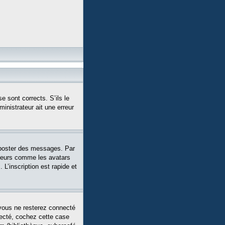
e sont corrects. S’ils le
ministrateur ait une erreur
 poster des messages. Par
siteurs comme les avatars
L’inscription est rapide et
vous ne resterez connecté
necté, cochez cette case