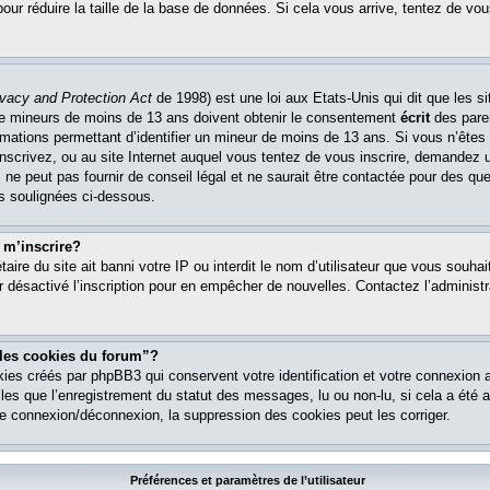
pour réduire la taille de la base de données. Si cela vous arrive, tentez de vou
ivacy and Protection Act
de 1998) est une loi aux Etats-Unis qui dit que les si
 de mineurs de moins de 13 ans doivent obtenir le consentement
écrit
des paren
ormations permettant d’identifier un mineur de moins de 13 ans. Si vous n’êtes
nscrivez, ou au site Internet auquel vous tentez de vous inscrire, demandez 
ne peut pas fournir de conseil légal et ne saurait être contactée pour des que
es soulignées ci-dessous.
 m’inscrire?
étaire du site ait banni votre IP ou interdit le nom d’utilisateur que vous souhait
r désactivé l’inscription pour en empêcher de nouvelles. Contactez l’administr
 les cookies du forum”?
ies créés par phpBB3 qui conservent votre identification et votre connexion a
lles que l’enregistrement du statut des messages, lu ou non-lu, si cela a été ac
 connexion/déconnexion, la suppression des cookies peut les corriger.
Préférences et paramètres de l’utilisateur