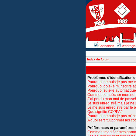
Connexion
M’enregis
Index du forum
Problèmes d’identification et
Pourquoi ne puis-je pas me 
Pourquoi dois-je m’inscrire a
Pourquoi suis-je automatiq
Comment empêcher mon nom d’
J’ai perdu mon mot de passe!
Je suis enregistré mais je n
Je me suis enregistré par le
Que signifie COPPA?
Pourquoi ne puis-je pas m’ins
A quoi sert “Supprimer les co
Préférences et paramètres de
Comment modifier mes para