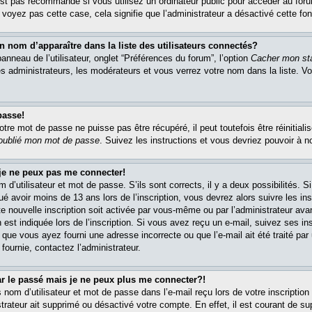
est pas recommandé si vous utilisez un ordinateur public pour accéder au foru
e voyez pas cette case, cela signifie que l’administrateur a désactivé cette fon
om d’apparaître dans la liste des utilisateurs connectés?
nneau de l’utilisateur, onglet “Préférences du forum”, l’option
Cacher mon sta
es administrateurs, les modérateurs et vous verrez votre nom dans la liste. 
passe!
re mot de passe ne puisse pas être récupéré, il peut toutefois être réinitialis
 oublié mon mot de passe
. Suivez les instructions et vous devriez pouvoir à 
 je ne peux pas me connecter!
m d’utilisateur et mot de passe. S’ils sont corrects, il y a deux possibilités. 
ué avoir moins de 13 ans lors de l’inscription, vous devrez alors suivre les in
e nouvelle inscription soit activée par vous-même ou par l’administrateur av
 est indiquée lors de l’inscription. Si vous avez reçu un e-mail, suivez ses in
t que vous ayez fourni une adresse incorrecte ou que l’e-mail ait été traité par 
 fournie, contactez l’administrateur.
ar le passé mais je ne peux plus me connecter?!
om d’utilisateur et mot de passe dans l’e-mail reçu lors de votre inscription 
trateur ait supprimé ou désactivé votre compte. En effet, il est courant de su