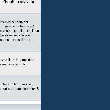
s réinscrire et soyez plus
tes Internet pouvant
ts (ou d’un tuteur légal)
 pas sûr que cela s’applique
une assistance légale.
stions légales de toute
ez utiliser. Le propriétaire
ateur pour plus de
u forum. Ils fournissent
tivé par l’administrateur. Si