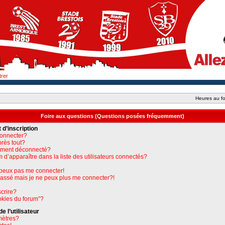
trer
Heures au fo
Foire aux questions (Questions posées fréquemment)
 d’inscription
connecter?
près tout?
uement déconnecté?
apparaître dans la liste des utilisateurs connectés?
e peux pas me connecter!
 passé mais je ne peux plus me connecter?!
crire?
okies du forum”?
 l’utilisateur
mètres?