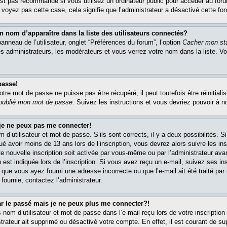
est pas recommandé si vous utilisez un ordinateur public pour accéder au foru
e voyez pas cette case, cela signifie que l’administrateur a désactivé cette fon
om d’apparaître dans la liste des utilisateurs connectés?
nneau de l’utilisateur, onglet “Préférences du forum”, l’option
Cacher mon sta
es administrateurs, les modérateurs et vous verrez votre nom dans la liste. 
passe!
re mot de passe ne puisse pas être récupéré, il peut toutefois être réinitialis
 oublié mon mot de passe
. Suivez les instructions et vous devriez pouvoir à 
 je ne peux pas me connecter!
m d’utilisateur et mot de passe. S’ils sont corrects, il y a deux possibilités. 
ué avoir moins de 13 ans lors de l’inscription, vous devrez alors suivre les in
e nouvelle inscription soit activée par vous-même ou par l’administrateur av
 est indiquée lors de l’inscription. Si vous avez reçu un e-mail, suivez ses in
t que vous ayez fourni une adresse incorrecte ou que l’e-mail ait été traité par 
 fournie, contactez l’administrateur.
ar le passé mais je ne peux plus me connecter?!
om d’utilisateur et mot de passe dans l’e-mail reçu lors de votre inscription 
trateur ait supprimé ou désactivé votre compte. En effet, il est courant de su