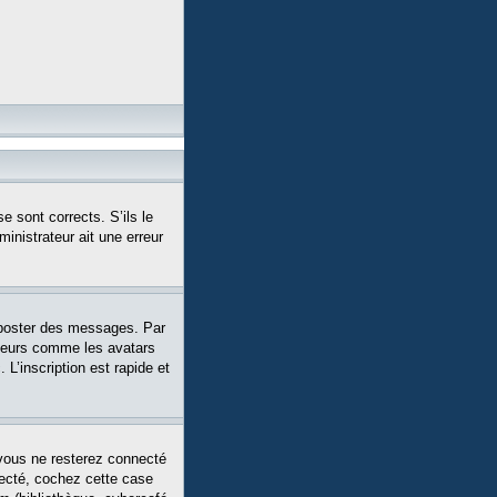
e sont corrects. S’ils le
ministrateur ait une erreur
 poster des messages. Par
siteurs comme les avatars
L’inscription est rapide et
vous ne resterez connecté
necté, cochez cette case