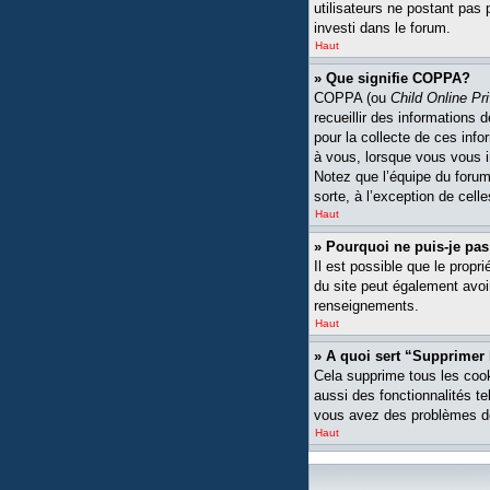
utilisateurs ne postant pas 
investi dans le forum.
Haut
» Que signifie COPPA?
COPPA (ou
Child Online Pr
recueillir des informations
pour la collecte de ces inf
à vous, lorsque vous vous i
Notez que l’équipe du forum 
sorte, à l’exception de cell
Haut
» Pourquoi ne puis-je pas
Il est possible que le propri
du site peut également avoi
renseignements.
Haut
» A quoi sert “Supprimer
Cela supprime tous les cook
aussi des fonctionnalités te
vous avez des problèmes de
Haut