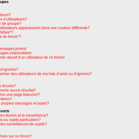
oupes
ateurs?
 d’utilisateurs?
r de groupe?
tilisateurs apparaissent dans une couleur différente?
défaut”?
pe du forum”?
essages privés!
sages indésirables!
rier abusif d’un utilisateur de ce forum!
 d’ignorés?
imer des utilisateurs de ma liste d’amis ou d’ignorés?
s forums?
nvoie aucun résultat?
rne une page blanche!?
embres?
 propres messages et sujets?
avoris
les favoris et la surveillance?
 ou sujets particuliers?
es surveillances de sujets?
orisés sur ce forum?