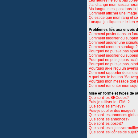
Les heures ne sont pas corre
J’ai changé mon fuseau horair
Ma langue n’est pas dans la li
Comment afficher une imag
Qu’est-ce que mon rang et c
Lorsque je clique sur le lien
e
Problèmes liés aux envois
Comment poster dans un for
Comment modifier ou suppri
Comment ajouter une signat
Comment créer un sondage?
Pourquoi ne puis-je pas ajou
Comment modifier ou suppri
Pourquoi ne puis-je pas accé
Pourquoi ne puis-je pas join
Pourquoi ai-je reçu un avert
Comment rapporter des mess
A quoi sert le bouton “Sauve
Pourquoi mon message doit ê
Comment remonter mon suje
Mise en forme et types de s
Que sont les BBCodes?
Puis-je utiliser le HTML?
Que sont les smileys?
Puis-je publier des images?
Que sont les annonces globa
Que sont les annonces?
Que sont les post-it?
Que sont les sujets verrouillé
Que sont les icônes de sujet?