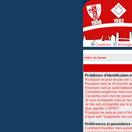
Connexion
M’enregis
Index du forum
Problèmes d’identification et
Pourquoi ne puis-je pas me 
Pourquoi dois-je m’inscrire a
Pourquoi suis-je automatiq
Comment empêcher mon nom d’
J’ai perdu mon mot de passe!
Je suis enregistré mais je n
Je me suis enregistré par le
Que signifie COPPA?
Pourquoi ne puis-je pas m’ins
A quoi sert “Supprimer les co
Préférences et paramètres de
Comment modifier mes para