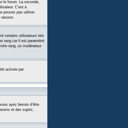
ur le forum. La seconde,
isateur. C’est à
ne pouvez pas utiliser
 raisons.
 certains utilisateurs tels
n rang car il est paramétré
votre rang, un modérateur
été activée par
 vous ayez besoin d’être
forums et des sujets,