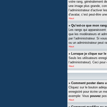
votre rang, généralement de
une image plus grande, conn
l’administrateur d’activer l
d’avatar, c’est peut-être un
Haut
» Qu’est-ce que mon rang
Les rangs qui apparaissent s
que les modérateurs et admin
par l’administrateur. Si v
ou un administrateur peut 
Haut
» Lorsque je clique sur le
Seuls les utilisateurs enreg
l’administrateur). Ceci pour
Haut
» Comment poster dans u
Cliquez sur le bouton adéqu
enregistré pour écrire un m
exemple: Vous
pouvez
post
Haut
» Comment modifier ou 