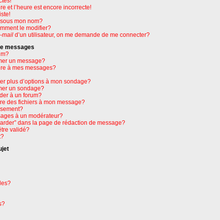
ctes!
e et l’heure est encore incorrecte!
ste!
e sous mon nom?
omment le modifier?
-mail
d’un utilisateur, on me demande de me connecter?
 de messages
um?
mer un message?
ure à mes messages?
ter plus d’options à mon sondage?
mer un sondage?
der à un forum?
dre des fichiers à mon message?
issement?
ages à un modérateur?
garder” dans la page de rédaction de message?
tre validé?
t?
ujet
les?
s?