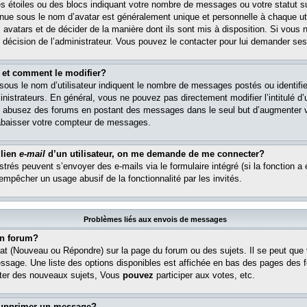
s étoiles ou des blocs indiquant votre nombre de messages ou votre statut s
ue sous le nom d’avatar est généralement unique et personnelle à chaque util
es avatars et de décider de la manière dont ils sont mis à disposition. Si vous 
e décision de l’administrateur. Vous pouvez le contacter pour lui demander ses
 et comment le modifier?
ous le nom d’utilisateur indiquent le nombre de messages postés ou identifient
istrateurs. En général, vous ne pouvez pas directement modifier l’intitulé d’u
ous abusez des forums en postant des messages dans le seul but d’augmenter 
rabaisser votre compteur de messages.
 lien
e-mail
d’un utilisateur, on me demande de me connecter?
istrés peuvent s’envoyer des e-mails via le formulaire intégré (si la fonction a 
 empêcher un usage abusif de la fonctionnalité par les invités.
Problèmes liés aux envois de messages
n forum?
at (Nouveau ou Répondre) sur la page du forum ou des sujets. Il se peut que
essage. Une liste des options disponibles est affichée en bas des pages des 
er des nouveaux sujets, Vous
pouvez
participer aux votes, etc.
supprimer un message?