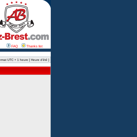
FAQ
Thanks list
rmat UTC + 1 heure [ Heure d’été ]