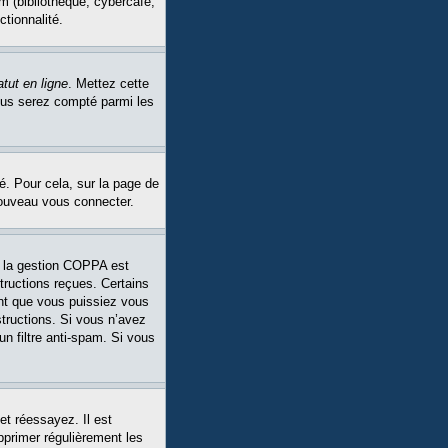
m (bibliothèque, cybercafé,
ctionnalité.
tut en ligne
. Mettez cette
Vous serez compté parmi les
é. Pour cela, sur la page de
nouveau vous connecter.
Si la gestion COPPA est
structions reçues. Certains
ant que vous puissiez vous
structions. Si vous n’avez
un filtre anti-spam. Si vous
et réessayez. Il est
pprimer régulièrement les