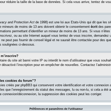
pour réduire la taille de la base de données. Si cela vous arrive, tentez de vou
ivacy and Protection Act
de 1998) est une loi aux Etats-Unis qui dit que les si
 de mineurs de moins de 13 ans doivent obtenir le consentement
écrit
des paren
ormations permettant d’identifier un mineur de moins de 13 ans. Si vous n’êtes
nscrivez, ou au site Internet auquel vous tentez de vous inscrire, demandez 
ne peut pas fournir de conseil légal et ne saurait être contactée pour des que
es soulignées ci-dessous.
 m’inscrire?
étaire du site ait banni votre IP ou interdit le nom d’utilisateur que vous souhait
r désactivé l’inscription pour en empêcher de nouvelles. Contactez l’administr
 les cookies du forum”?
ies créés par phpBB3 qui conservent votre identification et votre connexion a
lles que l’enregistrement du statut des messages, lu ou non-lu, si cela a été ac
 connexion/déconnexion, la suppression des cookies peut les corriger.
Préférences et paramètres de l’utilisateur