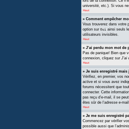
lors de la connexion. Ce n’
université, etc.). Si vous n
Haut
» Comment empêcher mon n
Vous trouverez dans votre pa
option sur
ainsi seuls l
Oui
utilisateurs invisibles.
Haut
» J’ai perdu mon mot de 
Pas de panique! Bien que vot
connexion, cliquez sur
J’ai
Haut
» Je suis enregistré mais
Vérifiez, en premier, vos no
active et si vous avez indiq
forums nécessitent que tout
connecter. Cette information
pas reçu d’e-mail, il se peu
êtes sûr de l’adresse e-mail
Haut
» Je me suis enregistré p
Commencez par vérifier vos n
possible aussi que l’adminis