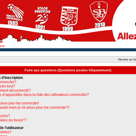
trer
Heures au fo
Foire aux questions (Questions posées fréquemment)
 d’inscription
connecter?
près tout?
uement déconnecté?
apparaître dans la liste des utilisateurs connectés?
e peux pas me connecter!
 passé mais je ne peux plus me connecter?!
crire?
okies du forum”?
 l’utilisateur
mètres?