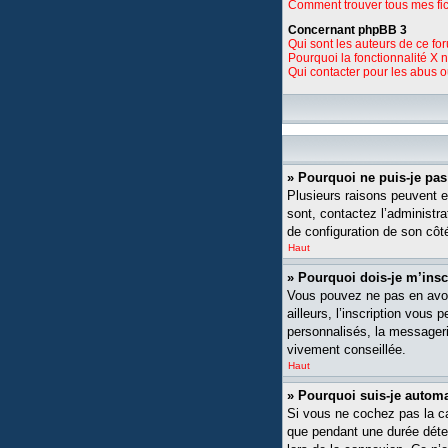
Comment trouver tous mes fic
Concernant phpBB 3
Qui sont les auteurs de ce fo
Pourquoi la fonctionnalité X 
Qui contacter pour les abus 
» Pourquoi ne puis-je pa
Plusieurs raisons peuvent ex
sont, contactez l’administra
de configuration de son côté,
Haut
» Pourquoi dois-je m’insc
Vous pouvez ne pas en avoi
ailleurs, l’inscription vou
personnalisés, la messagerie
vivement conseillée.
Haut
» Pourquoi suis-je auto
Si vous ne cochez pas la 
que pendant une durée déte