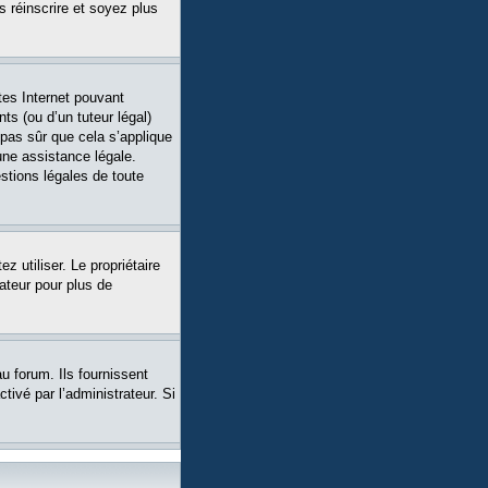
s réinscrire et soyez plus
tes Internet pouvant
ts (ou d’un tuteur légal)
 pas sûr que cela s’applique
une assistance légale.
stions légales de toute
ez utiliser. Le propriétaire
ateur pour plus de
u forum. Ils fournissent
tivé par l’administrateur. Si