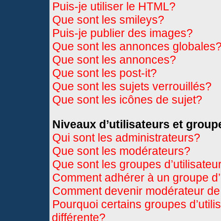
Puis-je utiliser le HTML?
Que sont les smileys?
Puis-je publier des images?
Que sont les annonces globales
Que sont les annonces?
Que sont les post-it?
Que sont les sujets verrouillés?
Que sont les icônes de sujet?
Niveaux d’utilisateurs et group
Qui sont les administrateurs?
Que sont les modérateurs?
Que sont les groupes d’utilisateu
Comment adhérer à un groupe d’u
Comment devenir modérateur de
Pourquoi certains groupes d’util
différente?