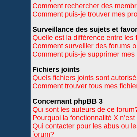
Comment rechercher des memb
Comment puis-je trouver mes pr
Surveillance des sujets et favor
Quelle est la différence entre les 
Comment surveiller des forums ou
Comment puis-je supprimer mes s
Fichiers joints
Quels fichiers joints sont autoris
Comment trouver tous mes fichier
Concernant phpBB 3
Qui sont les auteurs de ce forum
Pourquoi la fonctionnalité X n’es
Qui contacter pour les abus ou l
forum?