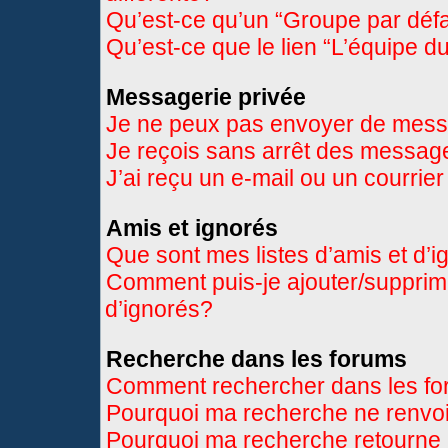
Qu’est-ce qu’un “Groupe par déf
Qu’est-ce que le lien “L’équipe d
Messagerie privée
Je ne peux pas envoyer de mess
Je reçois sans arrêt des message
J’ai reçu un e-mail ou un courrier
Amis et ignorés
Que sont mes listes d’amis et d’
Comment puis-je ajouter/supprimer
d’ignorés?
Recherche dans les forums
Comment rechercher dans les f
Pourquoi ma recherche ne renvoi
Pourquoi ma recherche retourne