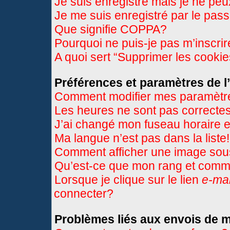
Je suis enregistré mais je ne pe
Je me suis enregistré par le pas
Que signifie COPPA?
Pourquoi ne puis-je pas m’inscri
A quoi sert “Supprimer les cooki
Préférences et paramètres de l’
Comment modifier mes paramètr
Les heures ne sont pas correctes
J’ai changé mon fuseau horaire et
Ma langue n’est pas dans la liste!
Comment afficher une image so
Qu’est-ce que mon rang et comme
Lorsque je clique sur le lien
e-mai
connecter?
Problèmes liés aux envois de