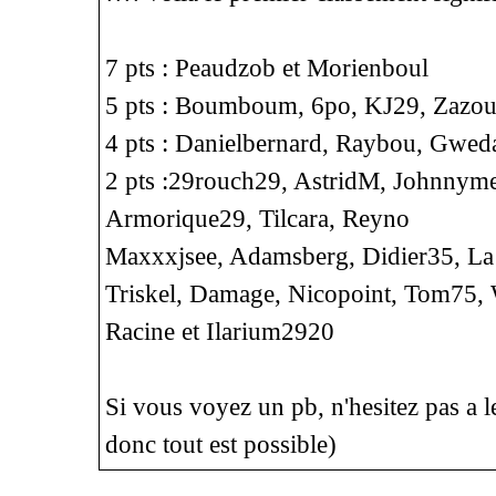
7 pts : Peaudzob et Morienboul
5 pts : Boumboum, 6po, KJ29, Zazou
4 pts : Danielbernard, Raybou, Gweda
2 pts :29rouch29, AstridM, Johnnym
Armorique29, Tilcara, Reyno
Maxxxjsee, Adamsberg, Didier35, La p
Triskel, Damage, Nicopoint, Tom75, 
Racine et Ilarium2920
Si vous voyez un pb, n'hesitez pas a le
donc tout est possible)