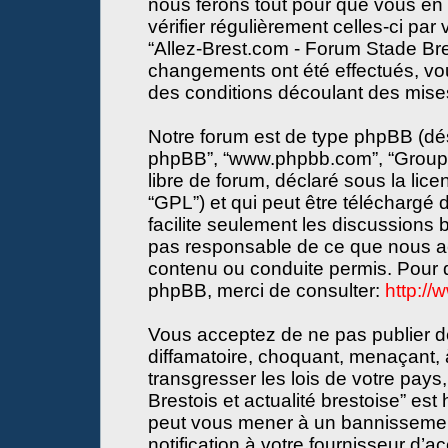
nous ferons tout pour que vous en s
vérifier régulièrement celles-ci par
“Allez-Brest.com - Forum Stade Bres
changements ont été effectués, vo
des conditions découlant des mises 
Notre forum est de type phpBB (désign
phpBB”, “www.phpbb.com”, “Groupe
libre de forum, déclaré sous la lice
“GPL”) et qui peut être téléchargé
facilite seulement les discussions
pas responsable de ce que nous a
contenu ou conduite permis. Pour d
phpBB, merci de consulter:
http:/
Vous acceptez de ne pas publier de
diffamatoire, choquant, menaçant, 
transgresser les lois de votre pay
Brestois et actualité brestoise” est 
peut vous mener à un bannissemen
notification à votre fournisseur d’a