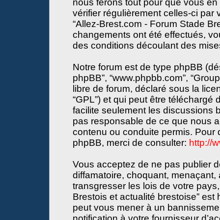
nous ferons tout pour que vous en s
vérifier régulièrement celles-ci par
“Allez-Brest.com - Forum Stade Bres
changements ont été effectués, vo
des conditions découlant des mises 
Notre forum est de type phpBB (désign
phpBB”, “www.phpbb.com”, “Groupe
libre de forum, déclaré sous la lice
“GPL”) et qui peut être téléchargé
facilite seulement les discussions
pas responsable de ce que nous a
contenu ou conduite permis. Pour d
phpBB, merci de consulter:
http:/
Vous acceptez de ne pas publier de
diffamatoire, choquant, menaçant, 
transgresser les lois de votre pay
Brestois et actualité brestoise” est 
peut vous mener à un bannissemen
notification à votre fournisseur d’a