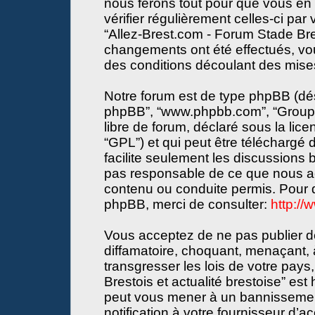
nous ferons tout pour que vous en s
vérifier régulièrement celles-ci par
“Allez-Brest.com - Forum Stade Bres
changements ont été effectués, vo
des conditions découlant des mises 
Notre forum est de type phpBB (désign
phpBB”, “www.phpbb.com”, “Groupe
libre de forum, déclaré sous la lice
“GPL”) et qui peut être téléchargé
facilite seulement les discussions
pas responsable de ce que nous a
contenu ou conduite permis. Pour d
phpBB, merci de consulter:
http:/
Vous acceptez de ne pas publier de
diffamatoire, choquant, menaçant, 
transgresser les lois de votre pay
Brestois et actualité brestoise” est 
peut vous mener à un bannissemen
notification à votre fournisseur d’a