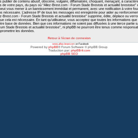
publier de contenu abusif, obscène, vulgaire, diffamatoire, choquant, menaçant, à caractère
is de votre pays, du pays où “Allez-Brest.com - Forum Stade Brestois et actualité brestoise” e
e peut vous mener à un bannissement immédiat et permanent, avec une notification à votre fo
ons nécessaire. L’adresse IP de tous les messages est enregistrée pour aider au renforcemen
-Brest.com - Forum Stade Brestois et actualité brestoise” supprime, édite, déplace ou verroui
e cela est nécessaire. En tant qu’utilisateur, vous acceptez que toutes les informations qu
tre base de données. Bien que ces informations ne soient pas diffusées à une tierce partie 
rum Stade Brestois et actualité brestoise”, ni phpBB ne pourront être tenus comme responsab
mpromettre les données.
Retour à l’écran de connexion
www.allez-brest.com
on Facebook
Powered by
phpBB
® Forum Software © phpBB Group
Traduction par:
phpBB-fr.com
phpBB SEO