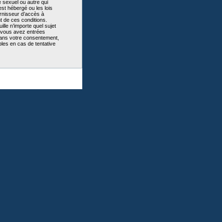
 sexuel ou autre qui
st hébergé ou les lois
urnisseur d’accès à
t de ces conditions.
lle n’importe quel sujet
e vous avez entrées
sans votre consentement,
les en cas de tentative