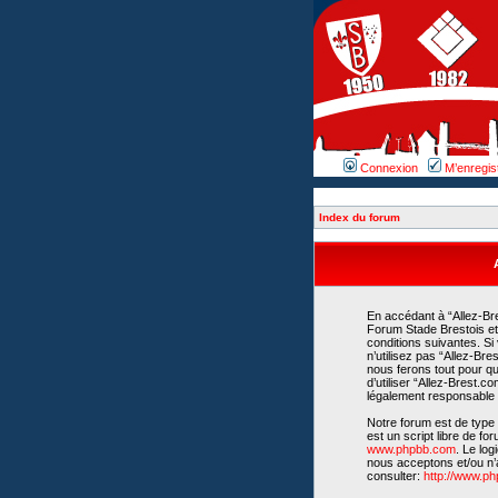
Connexion
M’enregis
Index du forum
En accédant à “Allez-Bre
Forum Stade Brestois et 
conditions suivantes. Si
n’utilisez pas “Allez-Br
nous ferons tout pour qu
d’utiliser “Allez-Brest.
légalement responsable d
Notre forum est de type 
est un script libre de fo
www.phpbb.com
. Le lo
nous acceptons et/ou n’
consulter:
http://www.p