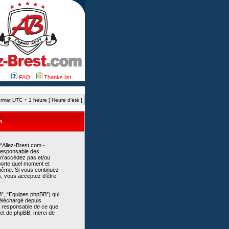
FAQ
Thanks list
rmat UTC + 1 heure [ Heure d’été ]
n
 “Allez-Brest.com -
 responsable des
 n’accédez pas et/ou
mporte quel moment et
-même. Si vous continuez
s, vous acceptez d’être
B”, “Equipes phpBB”) qui
 téléchargé depuis
as responsable de ce que
et de phpBB, merci de