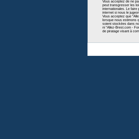
Vous acceptez de ne pas 
peut transgresser les lo
internationales. Le fair
internet si nous le juge
Vous acceptez que “Allez
lorsque nous estimons qu
soient stockées dans no
ni “Allez-Brest.com - Fo
de piratage visant à co