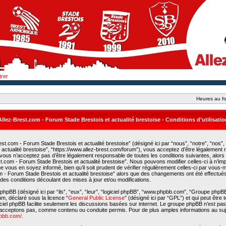
trer
Heures au fo
Allez-Brest.com - Forum Stade Brestois et actualité brestoise - Conditions d’utilisatio
st.com - Forum Stade Brestois et actualité brestoise” (désigné ici par “nous”, “notre”, “nos”,
actualité brestoise”, “https://www.allez-brest.com/forum”), vous acceptez d’être légalement
 vous n’acceptez pas d’être légalement responsable de toutes les conditions suivantes, alors
est.com - Forum Stade Brestois et actualité brestoise”. Nous pouvons modifier celles-ci à n’i
e vous en soyez informé, bien qu’il soit prudent de vérifier régulièrement celles-ci par vous
com - Forum Stade Brestois et actualité brestoise” alors que des changements ont été effectué
es conditions découlant des mises à jour et/ou modifications.
phpBB (désigné ici par “ils”, “eux”, “leur”, “logiciel phpBB”, “www.phpbb.com”, “Groupe phpB
rum, déclaré sous la licence “
General Public License
” (désigné ici par “GPL”) et qui peut être
giciel phpBB facilite seulement les discussions basées sur internet. Le groupe phpBB n’est p
acceptons pas, comme contenu ou conduite permis. Pour de plus amples informations au suj
hpbb.com/
.