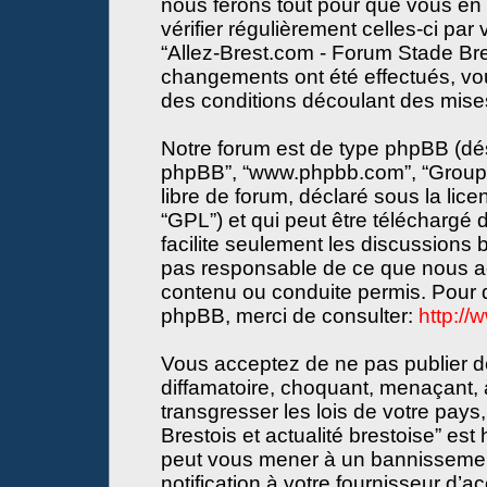
nous ferons tout pour que vous en s
vérifier régulièrement celles-ci par
“Allez-Brest.com - Forum Stade Bres
changements ont été effectués, vo
des conditions découlant des mises 
Notre forum est de type phpBB (désign
phpBB”, “www.phpbb.com”, “Groupe
libre de forum, déclaré sous la lice
“GPL”) et qui peut être téléchargé
facilite seulement les discussions
pas responsable de ce que nous a
contenu ou conduite permis. Pour d
phpBB, merci de consulter:
http:/
Vous acceptez de ne pas publier de
diffamatoire, choquant, menaçant, 
transgresser les lois de votre pay
Brestois et actualité brestoise” est 
peut vous mener à un bannissemen
notification à votre fournisseur d’a