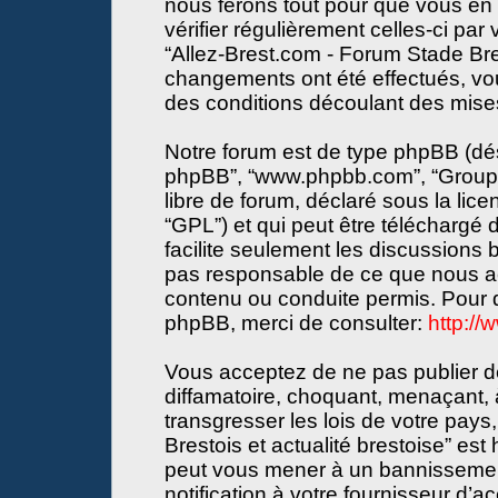
nous ferons tout pour que vous en s
vérifier régulièrement celles-ci par
“Allez-Brest.com - Forum Stade Bres
changements ont été effectués, vo
des conditions découlant des mises 
Notre forum est de type phpBB (désign
phpBB”, “www.phpbb.com”, “Groupe
libre de forum, déclaré sous la lice
“GPL”) et qui peut être téléchargé
facilite seulement les discussions
pas responsable de ce que nous a
contenu ou conduite permis. Pour d
phpBB, merci de consulter:
http:/
Vous acceptez de ne pas publier de
diffamatoire, choquant, menaçant, 
transgresser les lois de votre pay
Brestois et actualité brestoise” est 
peut vous mener à un bannissemen
notification à votre fournisseur d’a