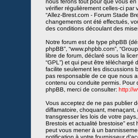
nous ferons tout pour que vous en s
vérifier régulièrement celles-ci par
“Allez-Brest.com - Forum Stade Bres
changements ont été effectués, vo
des conditions découlant des mises 
Notre forum est de type phpBB (désign
phpBB”, “www.phpbb.com”, “Groupe
libre de forum, déclaré sous la lice
“GPL”) et qui peut être téléchargé
facilite seulement les discussions
pas responsable de ce que nous a
contenu ou conduite permis. Pour d
phpBB, merci de consulter:
http:/
Vous acceptez de ne pas publier de
diffamatoire, choquant, menaçant, 
transgresser les lois de votre pay
Brestois et actualité brestoise” est 
peut vous mener à un bannissemen
notification à votre fournisseur d’a