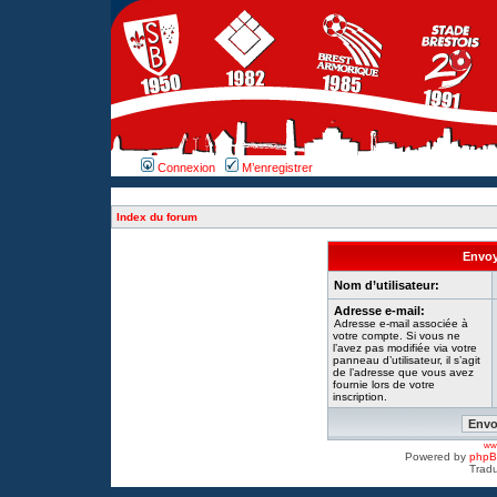
Connexion
M’enregistrer
Index du forum
Envoy
Nom d’utilisateur:
Adresse e-mail:
Adresse e-mail associée à
votre compte. Si vous ne
l’avez pas modifiée via votre
panneau d’utilisateur, il s’agit
de l’adresse que vous avez
fournie lors de votre
inscription.
www
Powered by
php
Tradu