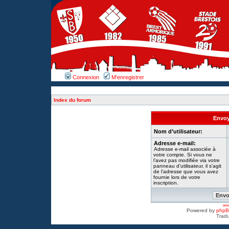
Connexion
M’enregistrer
Index du forum
Envoy
Nom d’utilisateur:
Adresse e-mail:
Adresse e-mail associée à
votre compte. Si vous ne
l’avez pas modifiée via votre
panneau d’utilisateur, il s’agit
de l’adresse que vous avez
fournie lors de votre
inscription.
www
Powered by
php
Tradu