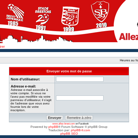
trer
Heures au fo
Envoyer votre mot de passe
Nom d’utilisateur:
Adresse e-mail:
Adresse e-mail associée à
votre compte. Si vous ne
l’avez pas modifiée via votre
panneau d’utilisateur, il s’agit
de l’adresse que vous avez
fournie lors de votre
inscription.
www.allez-brest.com
on Facebook
Powered by
phpBB
® Forum Software © phpBB Group
Traduction par:
phpBB-fr.com
phpBB SEO