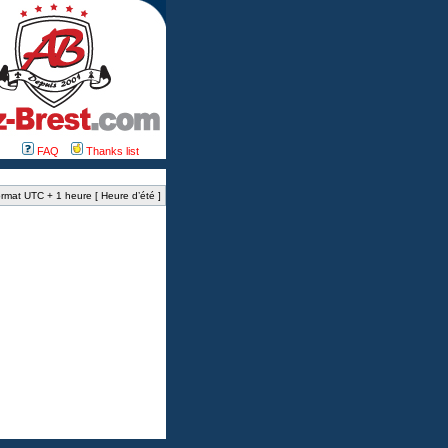
FAQ
Thanks list
rmat UTC + 1 heure [ Heure d’été ]