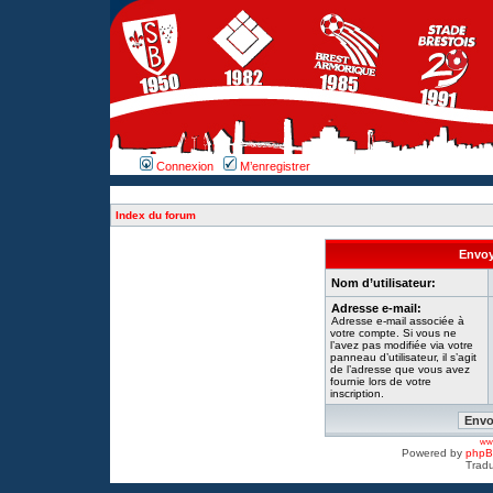
Connexion
M’enregistrer
Index du forum
Envoy
Nom d’utilisateur:
Adresse e-mail:
Adresse e-mail associée à
votre compte. Si vous ne
l’avez pas modifiée via votre
panneau d’utilisateur, il s’agit
de l’adresse que vous avez
fournie lors de votre
inscription.
www
Powered by
php
Tradu