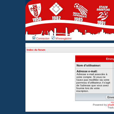
Connexion
M’enregistrer
Index du forum
Envoy
Nom d’utilisateur:
Adresse e-mail:
Adresse e-mail associée à
votre compte. Si vous ne
l’avez pas modifiée via votre
panneau d’utilisateur, il s’agit
de l’adresse que vous avez
fournie lors de votre
inscription.
www
Powered by
php
Tradu