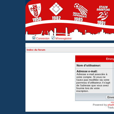
Connexion
M’enregistrer
Index du forum
Envoy
Nom d’utilisateur:
Adresse e-mail:
Adresse e-mail associée à
votre compte. Si vous ne
l’avez pas modifiée via votre
panneau d’utilisateur, il s’agit
de l’adresse que vous avez
fournie lors de votre
inscription.
www
Powered by
php
Tradu