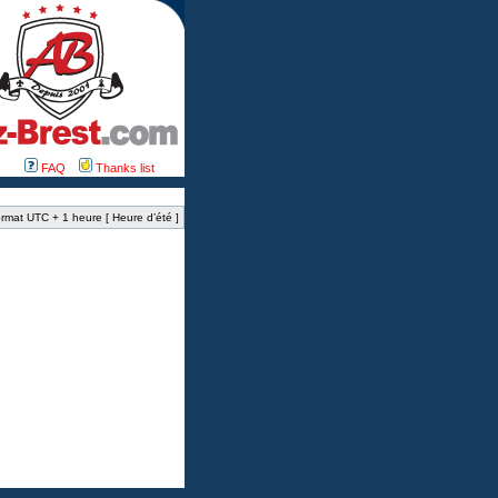
FAQ
Thanks list
rmat UTC + 1 heure [ Heure d’été ]