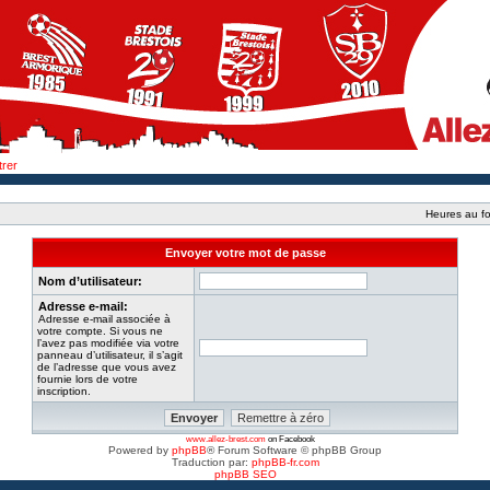
trer
Heures au fo
Envoyer votre mot de passe
Nom d’utilisateur:
Adresse e-mail:
Adresse e-mail associée à
votre compte. Si vous ne
l’avez pas modifiée via votre
panneau d’utilisateur, il s’agit
de l’adresse que vous avez
fournie lors de votre
inscription.
www.allez-brest.com
on Facebook
Powered by
phpBB
® Forum Software © phpBB Group
Traduction par:
phpBB-fr.com
phpBB SEO