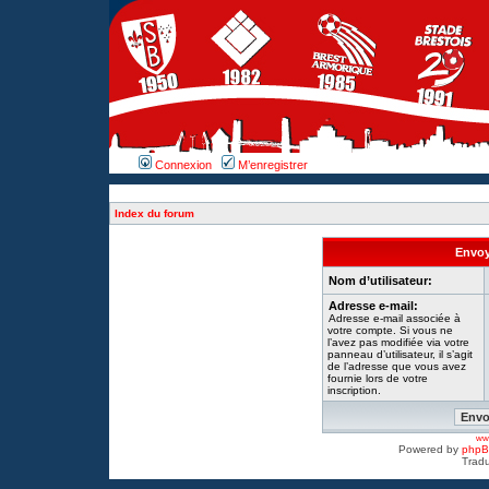
Connexion
M’enregistrer
Index du forum
Envoy
Nom d’utilisateur:
Adresse e-mail:
Adresse e-mail associée à
votre compte. Si vous ne
l’avez pas modifiée via votre
panneau d’utilisateur, il s’agit
de l’adresse que vous avez
fournie lors de votre
inscription.
www
Powered by
php
Tradu