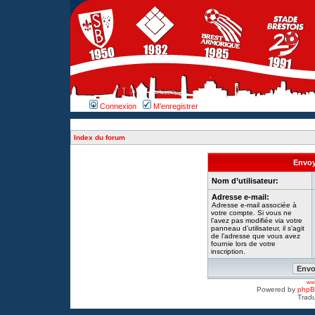
Connexion
M’enregistrer
Index du forum
Envoy
Nom d’utilisateur:
Adresse e-mail:
Adresse e-mail associée à
votre compte. Si vous ne
l’avez pas modifiée via votre
panneau d’utilisateur, il s’agit
de l’adresse que vous avez
fournie lors de votre
inscription.
www
Powered by
php
Tradu