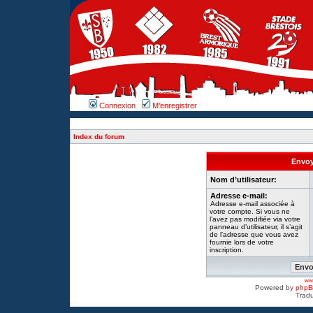
Connexion
M’enregistrer
Index du forum
Envoy
Nom d’utilisateur:
Adresse e-mail:
Adresse e-mail associée à
votre compte. Si vous ne
l’avez pas modifiée via votre
panneau d’utilisateur, il s’agit
de l’adresse que vous avez
fournie lors de votre
inscription.
www
Powered by
php
Tradu