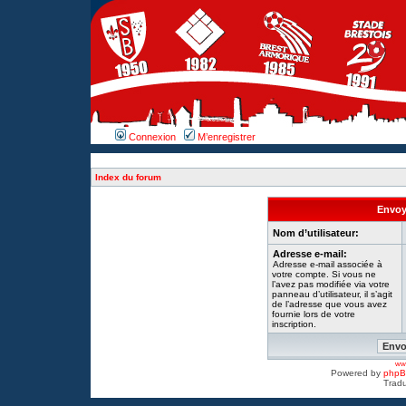
Connexion
M’enregistrer
Index du forum
Envoye
Nom d’utilisateur:
Adresse e-mail:
Adresse e-mail associée à
votre compte. Si vous ne
l’avez pas modifiée via votre
panneau d’utilisateur, il s’agit
de l’adresse que vous avez
fournie lors de votre
inscription.
www
Powered by
php
Tradu