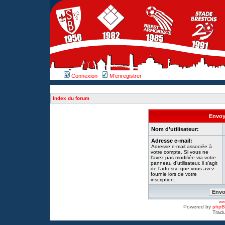
Connexion
M’enregistrer
Index du forum
Envoye
Nom d’utilisateur:
Adresse e-mail:
Adresse e-mail associée à
votre compte. Si vous ne
l’avez pas modifiée via votre
panneau d’utilisateur, il s’agit
de l’adresse que vous avez
fournie lors de votre
inscription.
www
Powered by
php
Tradu