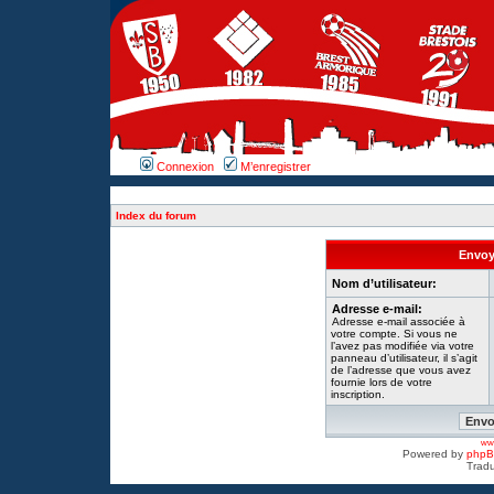
Connexion
M’enregistrer
Index du forum
Envoye
Nom d’utilisateur:
Adresse e-mail:
Adresse e-mail associée à
votre compte. Si vous ne
l’avez pas modifiée via votre
panneau d’utilisateur, il s’agit
de l’adresse que vous avez
fournie lors de votre
inscription.
www
Powered by
php
Tradu