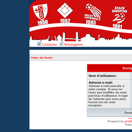
Connexion
M’enregistrer
Index du forum
Envoye
Nom d’utilisateur:
Adresse e-mail:
Adresse e-mail associée à
votre compte. Si vous ne
l’avez pas modifiée via votre
panneau d’utilisateur, il s’agit
de l’adresse que vous avez
fournie lors de votre
inscription.
www
Powered by
php
Tradu