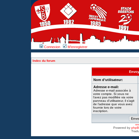
Connexion
M’enregistrer
Index du forum
Envoye
Nom d’utilisateur:
Adresse e-mail:
Adresse e-mail associée à
votre compte. Si vous ne
l’avez pas modifiée via votre
panneau d’utilisateur, il s’agit
de l’adresse que vous avez
fournie lors de votre
inscription.
www
Powered by
php
Tradu