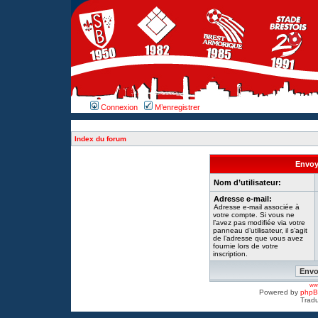
Connexion
M’enregistrer
Index du forum
Envoye
Nom d’utilisateur:
Adresse e-mail:
Adresse e-mail associée à
votre compte. Si vous ne
l’avez pas modifiée via votre
panneau d’utilisateur, il s’agit
de l’adresse que vous avez
fournie lors de votre
inscription.
www
Powered by
php
Tradu