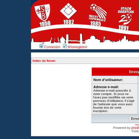
Connexion
M’enregistrer
Index du forum
Envoye
Nom d’utilisateur:
Adresse e-mail:
Adresse e-mail associée à
votre compte. Si vous ne
l’avez pas modifiée via votre
panneau d’utilisateur, il s’agit
de l’adresse que vous avez
fournie lors de votre
inscription.
www
Powered by
php
Tradu