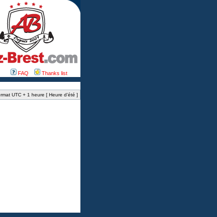
FAQ
Thanks list
rmat UTC + 1 heure [ Heure d’été ]