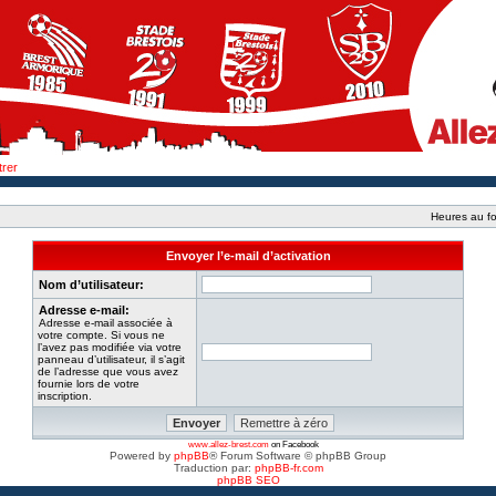
trer
Heures au fo
Envoyer l’e-mail d’activation
Nom d’utilisateur:
Adresse e-mail:
Adresse e-mail associée à
votre compte. Si vous ne
l’avez pas modifiée via votre
panneau d’utilisateur, il s’agit
de l’adresse que vous avez
fournie lors de votre
inscription.
www.allez-brest.com
on Facebook
Powered by
phpBB
® Forum Software © phpBB Group
Traduction par:
phpBB-fr.com
phpBB SEO