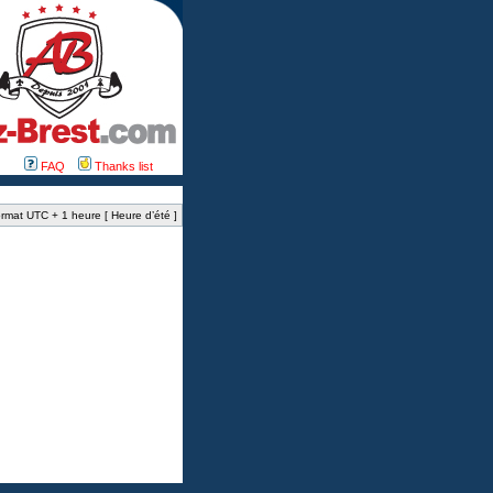
FAQ
Thanks list
rmat UTC + 1 heure [ Heure d’été ]