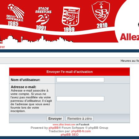
trer
Heures au fo
Envoyer l’e-mail d’activation
Nom d’utilisateur:
Adresse e-mail:
Adresse e-mail associée à
votre compte. Si vous ne
l’avez pas modifiée via votre
panneau d’utilisateur, il s’agit
de l’adresse que vous avez
fournie lors de votre
inscription.
www.allez-brest.com
on Facebook
Powered by
phpBB
® Forum Software © phpBB Group
Traduction par:
phpBB-fr.com
phpBB SEO