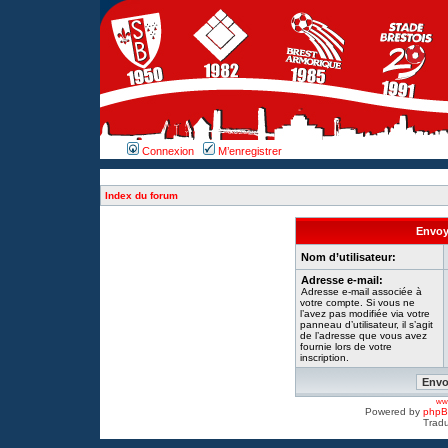
Connexion
M’enregistrer
Index du forum
Envoye
Nom d’utilisateur:
Adresse e-mail:
Adresse e-mail associée à
votre compte. Si vous ne
l’avez pas modifiée via votre
panneau d’utilisateur, il s’agit
de l’adresse que vous avez
fournie lors de votre
inscription.
www
Powered by
php
Tradu