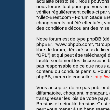
actualité brestoise”. Nous pouvons 
nous ferons tout pour que vous en s
vérifier régulièrement celles-ci par
“Allez-Brest.com - Forum Stade Bres
changements ont été effectués, vo
des conditions découlant des mises 
Notre forum est de type phpBB (désign
phpBB”, “www.phpbb.com”, “Groupe
libre de forum, déclaré sous la lice
“GPL”) et qui peut être téléchargé
facilite seulement les discussions
pas responsable de ce que nous a
contenu ou conduite permis. Pour d
phpBB, merci de consulter:
http:/
Vous acceptez de ne pas publier de
diffamatoire, choquant, menaçant, 
transgresser les lois de votre pay
Brestois et actualité brestoise” est 
peut vous mener à un bannissemen