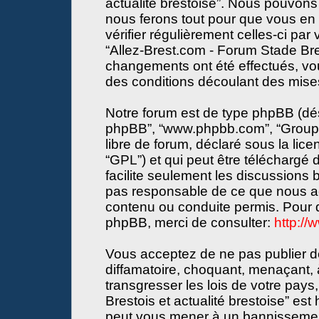
actualité brestoise”. Nous pouvons 
nous ferons tout pour que vous en s
vérifier régulièrement celles-ci par
“Allez-Brest.com - Forum Stade Bres
changements ont été effectués, vo
des conditions découlant des mises 
Notre forum est de type phpBB (désign
phpBB”, “www.phpbb.com”, “Groupe
libre de forum, déclaré sous la lice
“GPL”) et qui peut être téléchargé
facilite seulement les discussions
pas responsable de ce que nous a
contenu ou conduite permis. Pour d
phpBB, merci de consulter:
http:/
Vous acceptez de ne pas publier de
diffamatoire, choquant, menaçant, 
transgresser les lois de votre pay
Brestois et actualité brestoise” est 
peut vous mener à un bannissemen