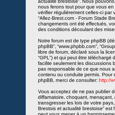
actualité brestoise”. Nous pouvons 
nous ferons tout pour que vous en s
vérifier régulièrement celles-ci par
“Allez-Brest.com - Forum Stade Bres
changements ont été effectués, vo
des conditions découlant des mises 
Notre forum est de type phpBB (désign
phpBB”, “www.phpbb.com”, “Groupe
libre de forum, déclaré sous la lice
“GPL”) et qui peut être téléchargé
facilite seulement les discussions
pas responsable de ce que nous a
contenu ou conduite permis. Pour d
phpBB, merci de consulter:
http:/
Vous acceptez de ne pas publier de
diffamatoire, choquant, menaçant, 
transgresser les lois de votre pay
Brestois et actualité brestoise” est 
peut vous mener à un bannissemen