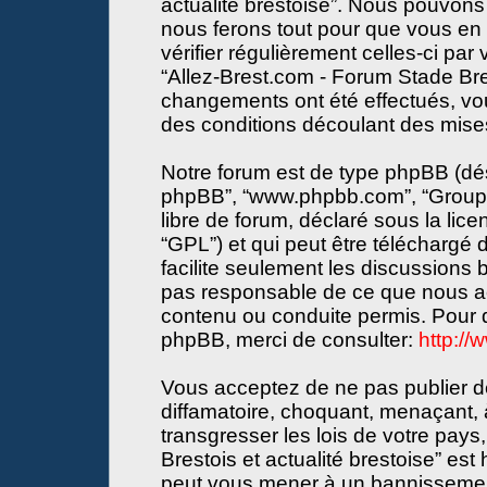
actualité brestoise”. Nous pouvons 
nous ferons tout pour que vous en s
vérifier régulièrement celles-ci par
“Allez-Brest.com - Forum Stade Bres
changements ont été effectués, vo
des conditions découlant des mises 
Notre forum est de type phpBB (désign
phpBB”, “www.phpbb.com”, “Groupe
libre de forum, déclaré sous la lice
“GPL”) et qui peut être téléchargé
facilite seulement les discussions
pas responsable de ce que nous a
contenu ou conduite permis. Pour d
phpBB, merci de consulter:
http:/
Vous acceptez de ne pas publier de
diffamatoire, choquant, menaçant, 
transgresser les lois de votre pay
Brestois et actualité brestoise” est 
peut vous mener à un bannissemen