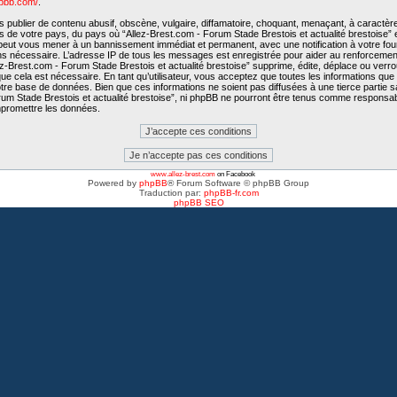
hpbb.com/
.
publier de contenu abusif, obscène, vulgaire, diffamatoire, choquant, menaçant, à caractère
is de votre pays, du pays où “Allez-Brest.com - Forum Stade Brestois et actualité brestoise” e
e peut vous mener à un bannissement immédiat et permanent, avec une notification à votre fo
ons nécessaire. L’adresse IP de tous les messages est enregistrée pour aider au renforcemen
-Brest.com - Forum Stade Brestois et actualité brestoise” supprime, édite, déplace ou verroui
e cela est nécessaire. En tant qu’utilisateur, vous acceptez que toutes les informations qu
tre base de données. Bien que ces informations ne soient pas diffusées à une tierce partie 
rum Stade Brestois et actualité brestoise”, ni phpBB ne pourront être tenus comme responsab
mpromettre les données.
www.allez-brest.com
on Facebook
Powered by
phpBB
® Forum Software © phpBB Group
Traduction par:
phpBB-fr.com
phpBB SEO