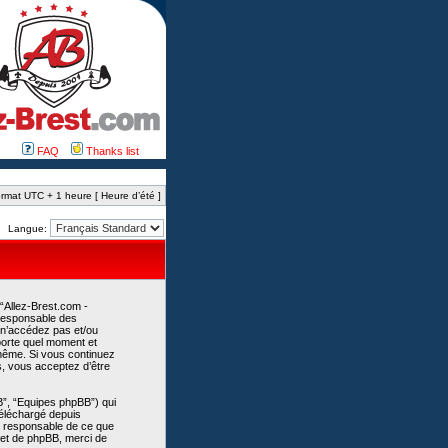
FAQ
Thanks list
rmat UTC + 1 heure [ Heure d’été ]
Langue:
 “Allez-Brest.com -
 responsable des
 n’accédez pas et/ou
mporte quel moment et
-même. Si vous continuez
s, vous acceptez d’être
B”, “Equipes phpBB”) qui
 téléchargé depuis
as responsable de ce que
et de phpBB, merci de