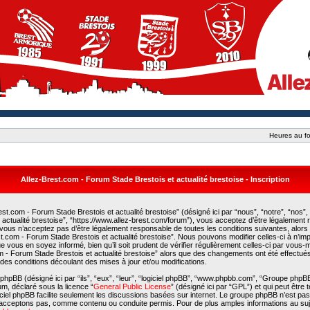
Heures au fo
Allez-Brest.com - Forum Stade Brestois et actualité brestoise - Inscription
st.com - Forum Stade Brestois et actualité brestoise” (désigné ici par “nous”, “notre”, “nos”,
actualité brestoise”, “https://www.allez-brest.com/forum”), vous acceptez d’être légalement
 vous n’acceptez pas d’être légalement responsable de toutes les conditions suivantes, alors
est.com - Forum Stade Brestois et actualité brestoise”. Nous pouvons modifier celles-ci à n’i
e vous en soyez informé, bien qu’il soit prudent de vérifier régulièrement celles-ci par vous
com - Forum Stade Brestois et actualité brestoise” alors que des changements ont été effectué
es conditions découlant des mises à jour et/ou modifications.
phpBB (désigné ici par “ils”, “eux”, “leur”, “logiciel phpBB”, “www.phpbb.com”, “Groupe phpB
rum, déclaré sous la licence “
General Public License
” (désigné ici par “GPL”) et qui peut être
giciel phpBB facilite seulement les discussions basées sur internet. Le groupe phpBB n’est p
acceptons pas, comme contenu ou conduite permis. Pour de plus amples informations au suj