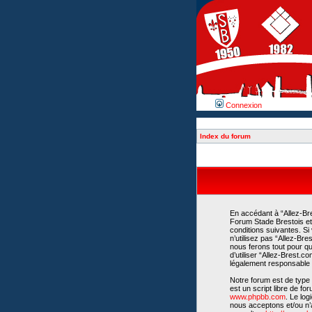
Connexion
Index du forum
En accédant à “Allez-Bre
Forum Stade Brestois et 
conditions suivantes. Si
n’utilisez pas “Allez-Br
nous ferons tout pour qu
d’utiliser “Allez-Brest.
légalement responsable d
Notre forum est de type 
est un script libre de fo
www.phpbb.com
. Le lo
nous acceptons et/ou n’