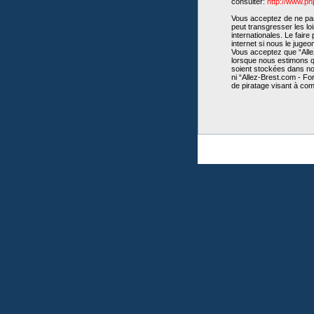
consulter:
http://www.p
Vous acceptez de ne pas 
peut transgresser les lo
internationales. Le fair
internet si nous le juge
Vous acceptez que “Allez
lorsque nous estimons qu
soient stockées dans no
ni “Allez-Brest.com - Fo
de piratage visant à co