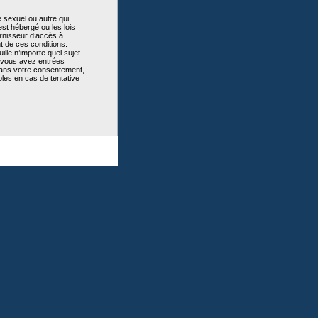
 sexuel ou autre qui
st hébergé ou les lois
urnisseur d’accès à
t de ces conditions.
lle n’importe quel sujet
e vous avez entrées
sans votre consentement,
les en cas de tentative