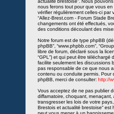
actualité brestoise”. Nous pouvons 
nous ferons tout pour que vous en s
vérifier régulièrement celles-ci par
“Allez-Brest.com - Forum Stade Bres
changements ont été effectués, vo
des conditions découlant des mises 
Notre forum est de type phpBB (désign
phpBB”, “www.phpbb.com”, “Groupe
libre de forum, déclaré sous la lice
“GPL”) et qui peut être téléchargé
facilite seulement les discussions
pas responsable de ce que nous a
contenu ou conduite permis. Pour d
phpBB, merci de consulter:
http:/
Vous acceptez de ne pas publier de
diffamatoire, choquant, menaçant, 
transgresser les lois de votre pay
Brestois et actualité brestoise” est 
peut vous mener à un bannissemen