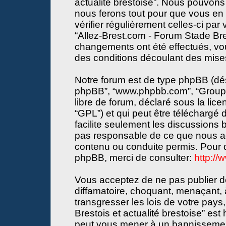
actualité brestoise”. Nous pouvons 
nous ferons tout pour que vous en s
vérifier régulièrement celles-ci par
“Allez-Brest.com - Forum Stade Bres
changements ont été effectués, vo
des conditions découlant des mises 
Notre forum est de type phpBB (désign
phpBB”, “www.phpbb.com”, “Groupe
libre de forum, déclaré sous la lice
“GPL”) et qui peut être téléchargé
facilite seulement les discussions
pas responsable de ce que nous a
contenu ou conduite permis. Pour d
phpBB, merci de consulter:
http:/
Vous acceptez de ne pas publier de
diffamatoire, choquant, menaçant, 
transgresser les lois de votre pay
Brestois et actualité brestoise” est 
peut vous mener à un bannissemen