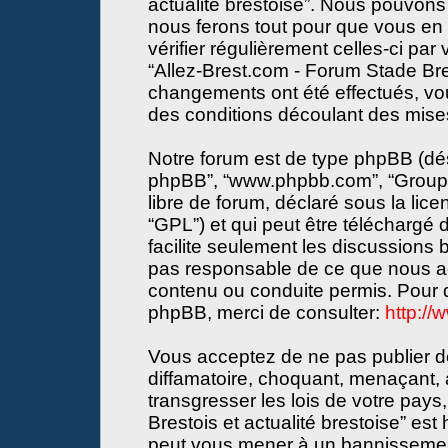
actualité brestoise”. Nous pouvons 
nous ferons tout pour que vous en s
vérifier régulièrement celles-ci par
“Allez-Brest.com - Forum Stade Bres
changements ont été effectués, vo
des conditions découlant des mises 
Notre forum est de type phpBB (désign
phpBB”, “www.phpbb.com”, “Groupe
libre de forum, déclaré sous la lice
“GPL”) et qui peut être téléchargé
facilite seulement les discussions
pas responsable de ce que nous a
contenu ou conduite permis. Pour d
phpBB, merci de consulter:
http:/
Vous acceptez de ne pas publier de
diffamatoire, choquant, menaçant, 
transgresser les lois de votre pay
Brestois et actualité brestoise” est 
peut vous mener à un bannissemen