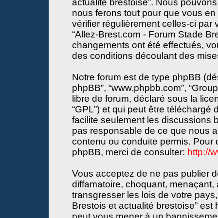
actualité brestoise”. Nous pouvons 
nous ferons tout pour que vous en s
vérifier régulièrement celles-ci par
“Allez-Brest.com - Forum Stade Bres
changements ont été effectués, vo
des conditions découlant des mises 
Notre forum est de type phpBB (désign
phpBB”, “www.phpbb.com”, “Groupe
libre de forum, déclaré sous la lice
“GPL”) et qui peut être téléchargé
facilite seulement les discussions
pas responsable de ce que nous a
contenu ou conduite permis. Pour d
phpBB, merci de consulter:
http:/
Vous acceptez de ne pas publier de
diffamatoire, choquant, menaçant, 
transgresser les lois de votre pay
Brestois et actualité brestoise” est 
peut vous mener à un bannissemen