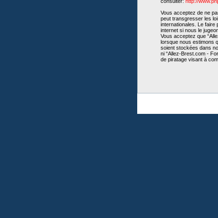
consulter:
http://www.p
Vous acceptez de ne pas 
peut transgresser les lo
internationales. Le fair
internet si nous le juge
Vous acceptez que “Allez
lorsque nous estimons qu
soient stockées dans no
ni “Allez-Brest.com - Fo
de piratage visant à co