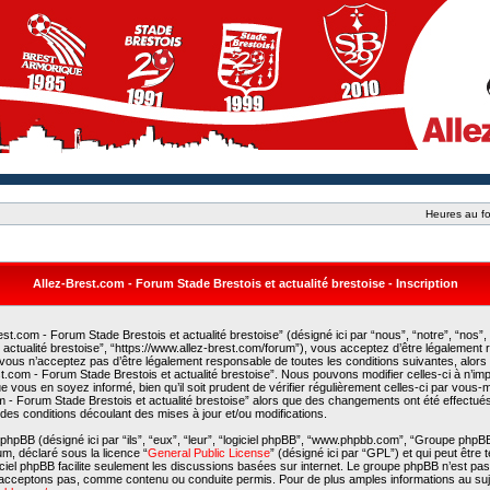
Heures au fo
Allez-Brest.com - Forum Stade Brestois et actualité brestoise - Inscription
st.com - Forum Stade Brestois et actualité brestoise” (désigné ici par “nous”, “notre”, “nos”,
actualité brestoise”, “https://www.allez-brest.com/forum”), vous acceptez d’être légalement
 vous n’acceptez pas d’être légalement responsable de toutes les conditions suivantes, alors
est.com - Forum Stade Brestois et actualité brestoise”. Nous pouvons modifier celles-ci à n’i
e vous en soyez informé, bien qu’il soit prudent de vérifier régulièrement celles-ci par vous
com - Forum Stade Brestois et actualité brestoise” alors que des changements ont été effectué
es conditions découlant des mises à jour et/ou modifications.
phpBB (désigné ici par “ils”, “eux”, “leur”, “logiciel phpBB”, “www.phpbb.com”, “Groupe phpB
rum, déclaré sous la licence “
General Public License
” (désigné ici par “GPL”) et qui peut être
giciel phpBB facilite seulement les discussions basées sur internet. Le groupe phpBB n’est p
acceptons pas, comme contenu ou conduite permis. Pour de plus amples informations au suj