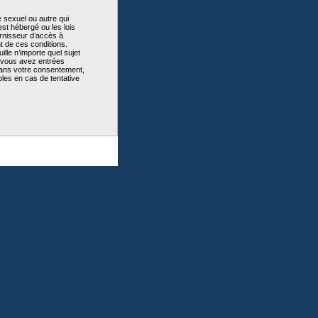
 sexuel ou autre qui
st hébergé ou les lois
urnisseur d’accès à
t de ces conditions.
lle n’importe quel sujet
e vous avez entrées
sans votre consentement,
les en cas de tentative