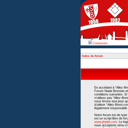
Connexion
Index du forum
En accédant à “Allez-Bre
Forum Stade Brestois et 
conditions suivantes. Si
n’utilisez pas “Allez-Br
nous ferons tout pour qu
d’utiliser “Allez-Brest.
légalement responsable d
Notre forum est de type 
est un script libre de fo
www.phpbb.com
. Le lo
nous acceptons et/ou n’