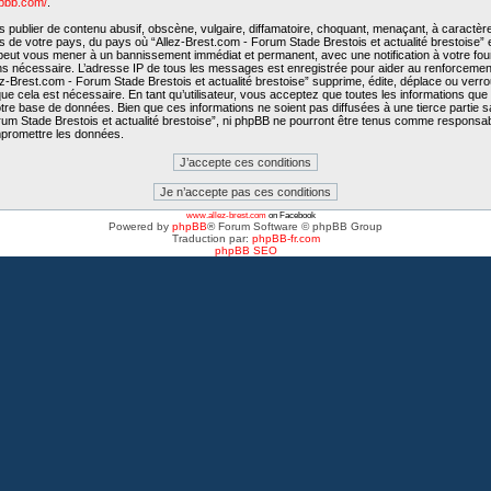
hpbb.com/
.
publier de contenu abusif, obscène, vulgaire, diffamatoire, choquant, menaçant, à caractère
is de votre pays, du pays où “Allez-Brest.com - Forum Stade Brestois et actualité brestoise” e
e peut vous mener à un bannissement immédiat et permanent, avec une notification à votre fo
ons nécessaire. L’adresse IP de tous les messages est enregistrée pour aider au renforcemen
-Brest.com - Forum Stade Brestois et actualité brestoise” supprime, édite, déplace ou verroui
e cela est nécessaire. En tant qu’utilisateur, vous acceptez que toutes les informations qu
tre base de données. Bien que ces informations ne soient pas diffusées à une tierce partie 
rum Stade Brestois et actualité brestoise”, ni phpBB ne pourront être tenus comme responsab
mpromettre les données.
www.allez-brest.com
on Facebook
Powered by
phpBB
® Forum Software © phpBB Group
Traduction par:
phpBB-fr.com
phpBB SEO