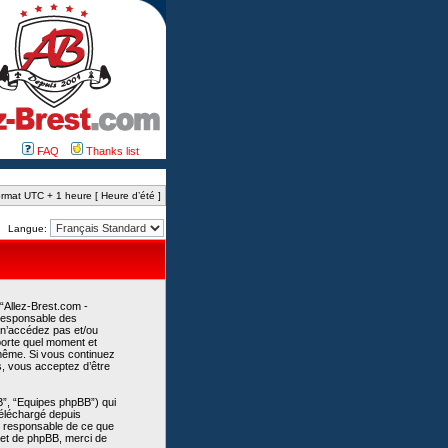
FAQ
Thanks list
rmat UTC + 1 heure [ Heure d’été ]
Langue:
 “Allez-Brest.com -
 responsable des
 n’accédez pas et/ou
mporte quel moment et
-même. Si vous continuez
s, vous acceptez d’être
B”, “Equipes phpBB”) qui
 téléchargé depuis
as responsable de ce que
et de phpBB, merci de